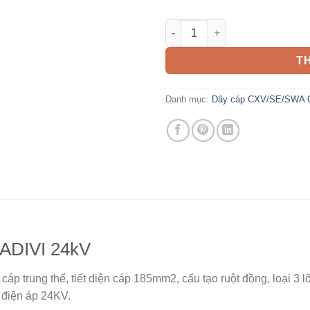
Cáp CXV/SE SWA 185mm2 CADI
T
Danh mục:
Dây cáp CXV/SE/SWA 
ADIVI 24kV
i cáp trung thế, tiết diện cáp 185mm2, cấu tạo ruột đồng, loại 
 điện áp 24KV.