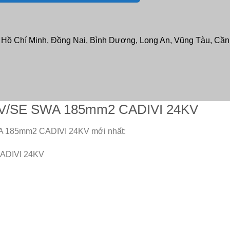
: Hồ Chí Minh, Đồng Nai, Bình Dương, Long An, Vũng Tàu, Cần T
 CXV/SE SWA 185mm2 CADIVI 24KV
WA 185mm2 CADIVI 24KV mới nhất:
ADIVI 24KV