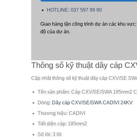
HOTLINE: 037 597 99 90
Giao hàng tận công trình dự án các khu vực
độ của dự án.
Thông số kỹ thuật dây cáp
Cập nhật thông số kỹ thuật dây cáp CXV/SE S
Tên sản phẩm: Cáp CXV/SE/SWA 185mm2 C
Dòng:
Dây cáp CXV/SE/SWA CADIVI 24KV
Thương hiệu: CADIVI
Tiết diện cáp: 185mm2
Số lõi: 3 lõi