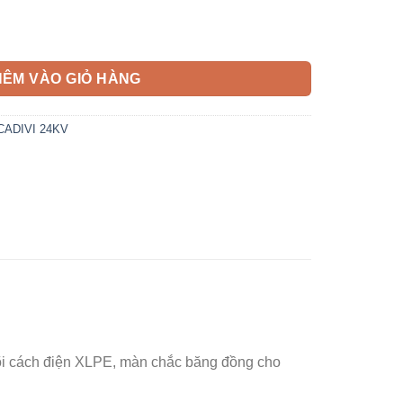
VI 24kV số lượng
HÊM VÀO GIỎ HÀNG
CADIVI 24KV
3 lõi cách điện XLPE, màn chắc băng đồng cho