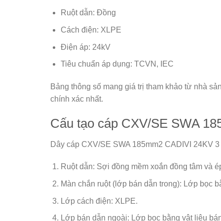
Ruột dẫn: Đồng
Cách điện: XLPE
Điện áp: 24kV
Tiêu chuẩn áp dụng: TCVN, IEC
Bảng thông số mang giá trị tham khảo từ nhà sản 
chính xác nhất.
Cấu tạo cáp CXV/SE SWA 185
Dây cáp CXV/SE SWA 185mm2 CADIVI 24KV 3 lõ
Ruột dẫn: Sợi đồng mềm xoắn đồng tâm và ép
Màn chắn ruột (lớp bán dẫn trong): Lớp bọc bằ
Lớp cách điện: XLPE.
Lớp bán dẫn ngoài: Lớp bọc bằng vật liệu bá