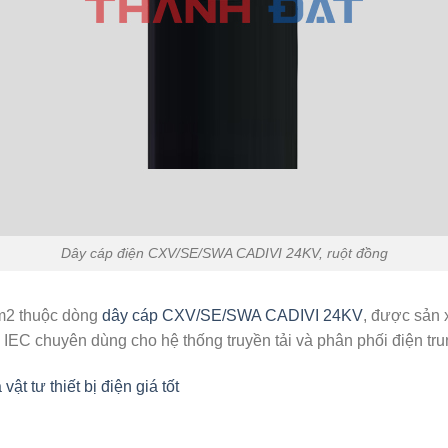
Dây cáp điện CXV/SE/SWA CADIVI 24KV, ruột đồng
m2 thuộc dòng
dây cáp CXV/SE/SWA CADIVI 24KV
, được sản 
EC chuyên dùng cho hệ thống truyền tải và phân phối điện tru
 tư thiết bị điện giá tốt