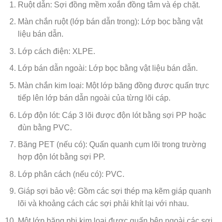
Ruột dẫn: Sợi đồng mềm xoắn đồng tâm và ép chặt.
Màn chắn ruột (lớp bán dẫn trong): Lớp bọc bằng vật
liệu bán dẫn.
Lớp cách điện: XLPE.
Lớp bán dẫn ngoài: Lớp bọc bằng vật liệu bán dẫn.
Màn chắn kim loại: Một lớp băng đồng được quấn trực
tiếp lên lớp bán dẫn ngoài của từng lõi cáp.
Lớp độn lót: Cáp 3 lõi được độn lót bằng sợi PP hoặc
đùn bằng PVC.
Băng PET (nếu có): Quấn quanh cụm lõi trong trường
hợp độn lót bằng sợi PP.
Lớp phân cách (nếu có): PVC.
Giáp sợi bảo vệ: Gồm các sợi thép mạ kẽm giáp quanh
lõi và khoảng cách các sợi phải khít lại với nhau.
Một lớp băng phi kim loại được quấn bên ngoài các sợi