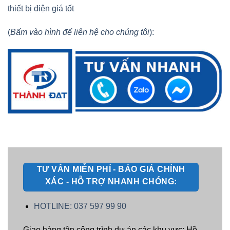
thiết bị điện giá tốt
(
Bấm vào hình để liên hệ cho chúng tôi
):
TƯ VẤN MIỄN PHÍ - BÁO GIÁ CHÍNH
XÁC - HỖ TRỢ NHANH CHÓNG:
HOTLINE: 037 597 99 90
Giao hàng tận công trình dự án các khu vực: Hồ