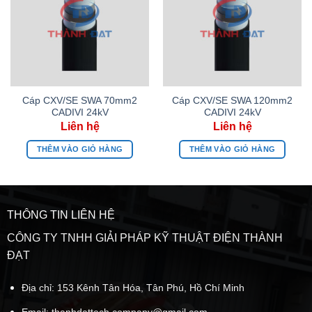
Cáp CXV/SE SWA 70mm2
Cáp CXV/SE SWA 120mm2
CADIVI 24kV
CADIVI 24kV
THÊM VÀO GIỎ HÀNG
THÊM VÀO GIỎ HÀNG
THÔNG TIN LIÊN HỆ
CÔNG TY TNHH GIẢI PHÁP KỸ THUẬT ĐIỆN THÀNH
ĐẠT
Địa chỉ: 153 Kênh Tân Hóa, Tân Phú, Hồ Chí Minh
Email:
thanhdattech.company@gmail.com