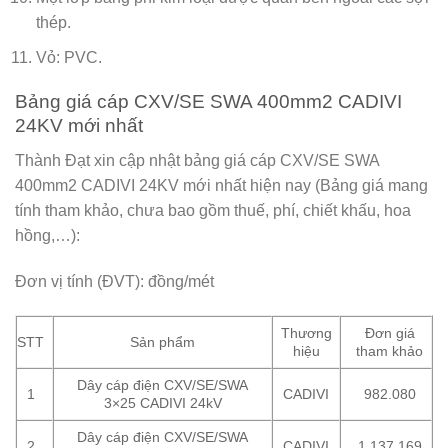
thép.
Vỏ: PVC.
Bảng giá cáp CXV/SE SWA 400mm2 CADIVI
24KV mới nhất
Thành Đạt xin cập nhật bảng giá cáp CXV/SE SWA
400mm2 CADIVI 24KV mới nhất hiện nay (Bảng giá mang
tính tham khảo, chưa bao gồm thuế, phí, chiết khấu, hoa
hồng,…):
Đơn vị tính (ĐVT): đồng/mét
Thương
Đơn giá
STT
Sản phẩm
hiệu
tham khảo
Dây cáp điện CXV/SE/SWA
1
CADIVI
982.080
3×25 CADIVI 24kV
Dây cáp điện CXV/SE/SWA
2
CADIVI
1.137.169