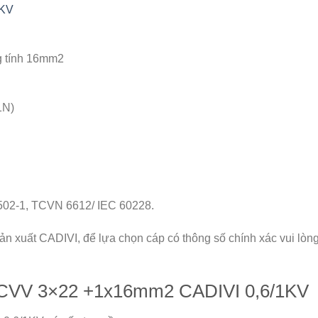
1KV
ng tính 16mm2
1N)
502-1, TCVN 6612/ IEC 60228.
n xuất CADIVI, để lựa chọn cáp có thông số chính xác vui lòng 
K CVV 3×22 +1x16mm2 CADIVI 0,6/1KV