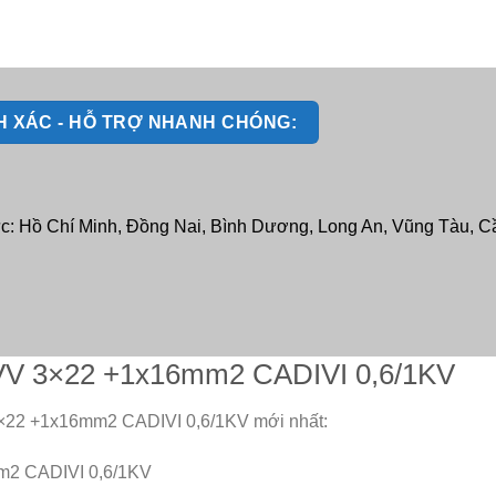
NH XÁC - HỖ TRỢ NHANH CHÓNG:
ực: Hồ Chí Minh, Đồng Nai, Bình Dương, Long An, Vũng Tàu, Cầ
CVV 3×22 +1x16mm2 CADIVI 0,6/1KV
3×22 +1x16mm2 CADIVI 0,6/1KV mới nhất:
m2 CADIVI 0,6/1KV