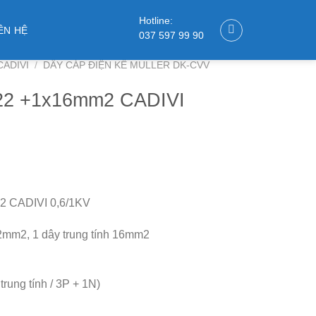
Hotline:
ÊN HỆ
037 597 99 90
CADIVI
/
DÂY CÁP ĐIỆN KẾ MULLER DK-CVV
22 +1x16mm2 CADIVI
 CADIVI 0,6/1KV
22mm2, 1 dây trung tính 16mm2
 trung tính / 3P + 1N)