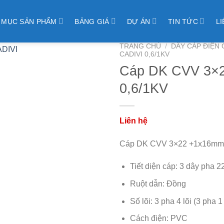
 MỤC SẢN PHẨM
BẢNG GIÁ
DỰ ÁN
TIN TỨC
LI
TRANG CHỦ
/
DÂY CÁP ĐIỆN 
CADIVI 0,6/1KV
Cáp DK CVV 3×
0,6/1KV
Cáp DK CVV 3×22 +1x16mm2
Tiết diện cáp: 3 dây pha 
Ruột dẫn: Đồng
Số lõi: 3 pha 4 lõi (3 pha 1
Cách điện: PVC