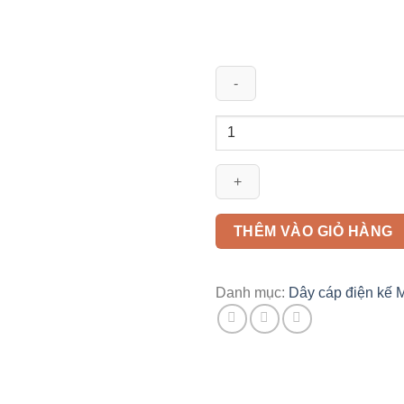
Cáp
DK
CVV
3x22
+1x16mm2
CADIVI
THÊM VÀO GIỎ HÀNG
0,6/1KV
số
lượng
Danh mục:
Dây cáp điện kế 