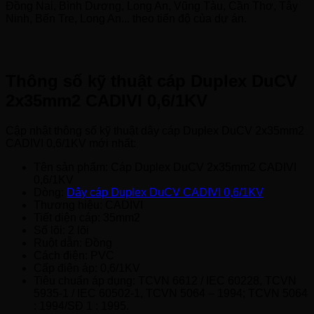
Đồng Nai, Bình Dương, Long An, Vũng Tàu, Cần Thơ, Tây
Ninh, Bến Tre, Long An... theo tiến độ của dự án.
Thông số kỹ thuật cáp Duplex DuCV
2x35mm2 CADIVI 0,6/1KV
Cập nhật thông số kỹ thuật dây cáp Duplex DuCV 2x35mm2
CADIVI 0,6/1KV mới nhất:
Tên sản phẩm: Cáp Duplex DuCV 2x35mm2 CADIVI
0,6/1KV
Dòng:
Dây cáp Duplex DuCV CADIVI 0,6/1KV
Thương hiệu: CADIVI
Tiết diện cáp: 35mm2
Số lõi: 2 lõi
Ruột dẫn: Đồng
Cách điện: PVC
Cấp điện áp: 0,6/1KV
Tiêu chuẩn áp dụng: TCVN 6612 / IEC 60228, TCVN
5935-1 / IEC 60502-1, TCVN 5064 – 1994; TCVN 5064
: 1994/SĐ 1 : 1995.