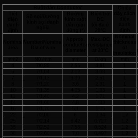
Ruột dẫn-Conductor
Chiều
dày cách
Tiết
Đường
Điện trở
Số sợi/Đường
điện
diện
kính ruột
DC
kính sợi danh
danh
danh
dẫn gần
tối đa ở
nghĩa
định
định
đúng (*)
20°C
Nominal
Approx.
Max. DC
Nominal
Number/Nominal
thickness
conductor
resistance
area
Dia.of wire
of
diameter
at 20°C
insulation
mm2
N0 /mm
mm
Ω/km
mm
4
7/0,85
2,55
4,61
1
6
7/1,04
3,12
3,08
1
7
7/1,13
3,39
2,61
1
8
7/1,20
3,6
2,31
1
10
7/1,35
4,05
1,83
1
11
7/1,40
4,2
1,71
1
14
7/1,60
4,8
1,33
1
16
7/1,70
5,1
1,15
1
22
7/2,00
6
0,84
1,2
25
7/2,14
6,42
0,727
1,2
35
7/2,52
7,56
0,524
1,2
38
7/2,60
7,8
0,497
1,2