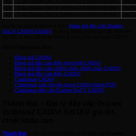
11
Cáp Duplex DuCV 2x25mm2 CADIVI 0,6/1kV
DuC
12
Cáp Duplex DuCV 2x35mm2 CADIVI 0,6/1kV
DuC
13
Cáp Duplex DuCV 2x50mm2 CADIVI 0,6/1kV
DuC
Ngoài ra, bạn có thể xem thêm
bảng giá dây cáp Duplex
DuCV CADIVI 0,6/1KV
thường được chúng tôi cập nhật liên
tục khi có thay đổi từ thị trường hoặc nhà sản xuất CADIVI.
Có thể bạn quan tâm:
Bảng giá CADIVI
Bảng giá dây cáp điện trung thế CADIVI
Bảng giá dây cáp chống cháy chậm cháy CADIVI
Bảng giá dây cáp điện CADIVI
Catalogue CADIVI
Catalogue cáp chuyên dụng CADIVI bảng PDF
Catalogue dây cáp Duplex DuCV CADIVI
Thành Đạt – Đại lý dây cáp Duplex
2x35mm2 CADIVI 0,6/1KV giá tốt,
chiết khấu cao
Thành Đạt
là đơn vị chuyên phân phối
dây cáp Duplex