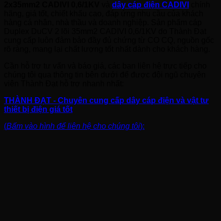
2x35mm2 CADIVI 0,6/1KV
và
dây cáp điện CADIVI
chính
hãng, giá tốt, chiết khấu cao, đáp ứng nhu cầu của khách
hàng cá nhân, nhà thầu và doanh nghiệp. Sản phẩm cáp
Duplex DuCV 2 lõi 35mm2 CADIVI 0,6/1KV do Thành Đạt
cung cấp luôn đảm bảo đầy đủ chứng từ CO CQ, nguồn gốc
rõ ràng, mang lại chất lượng tốt nhất dành cho khách hàng.
Cần hỗ trợ tư vấn và báo giá, các bạn liên hệ trực tiếp cho
chúng tôi qua thông tin bên dưới để được đội ngũ chuyên
viên Thành Đạt hỗ trợ nhanh nhất:
THÀNH ĐẠT - Chuyên cung cấp dây cáp điện và vật tư
thiết bị điện giá tốt
(
Bấm vào hình để liên hệ cho chúng tôi
):