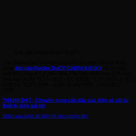
Dây cáp Duplex DuCV CADIVI
Cáp Duplex DuCV CADIVI 0,6/1KV tiết diện 35mm2 thuộc
dòng
dây cáp Duplex DuCV CADIVI 0,6/1KV
, được sản
xuất bởi Công ty Cổ phần Dây Cáp Điện Việt Nam (CADIVI)
theo tiêu chuẩn TCVN 6612 / IEC 60228, TCVN 5935-1 / IEC
60502-1, TCVN 5064 – 1994; TCVN 5064 : 1994/SĐ 1 :
1995.
THÀNH ĐẠT - Chuyên cung cấp dây cáp điện và vật tư
thiết bị điện giá tốt
(
Bấm vào hình để liên hệ cho chúng tôi
):