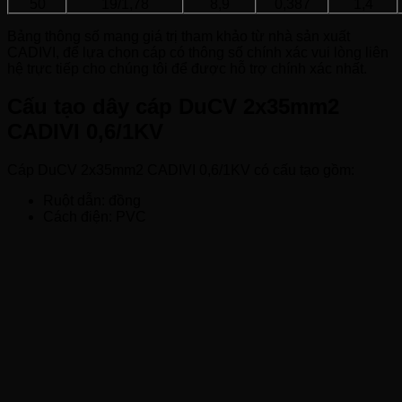
50
19/1,78
8,9
0,387
1,4
Bảng thông số mang giá trị tham khảo từ nhà sản xuất
CADIVI, để lựa chọn cáp có thông số chính xác vui lòng liên
hệ trực tiếp cho chúng tôi để được hỗ trợ chính xác nhất.
Cấu tạo dây cáp DuCV 2x35mm2
CADIVI 0,6/1KV
Cáp DuCV 2x35mm2 CADIVI 0,6/1KV có cấu tạo gồm:
Ruột dẫn: đồng
Cách điện: PVC