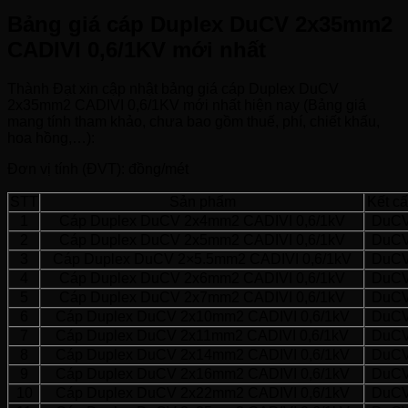
Bảng giá cáp Duplex DuCV 2x35mm2
CADIVI 0,6/1KV mới nhất
Thành Đạt xin cập nhật bảng giá cáp Duplex DuCV
2x35mm2 CADIVI 0,6/1KV mới nhất hiện nay (Bảng giá
mang tính tham khảo, chưa bao gồm thuế, phí, chiết khấu,
hoa hồng,…):
Đơn vị tính (ĐVT): đồng/mét
STT
Sản phẩm
Kết c
1
Cáp Duplex DuCV 2x4mm2 CADIVI 0,6/1kV
DuC
2
Cáp Duplex DuCV 2x5mm2 CADIVI 0,6/1kV
DuC
3
Cáp Duplex DuCV 2×5.5mm2 CADIVI 0,6/1kV
DuC
4
Cáp Duplex DuCV 2x6mm2 CADIVI 0,6/1kV
DuC
5
Cáp Duplex DuCV 2x7mm2 CADIVI 0,6/1kV
DuC
6
Cáp Duplex DuCV 2x10mm2 CADIVI 0,6/1kV
DuC
7
Cáp Duplex DuCV 2x11mm2 CADIVI 0,6/1kV
DuC
8
Cáp Duplex DuCV 2x14mm2 CADIVI 0,6/1kV
DuC
9
Cáp Duplex DuCV 2x16mm2 CADIVI 0,6/1kV
DuC
10
Cáp Duplex DuCV 2x22mm2 CADIVI 0,6/1kV
DuC