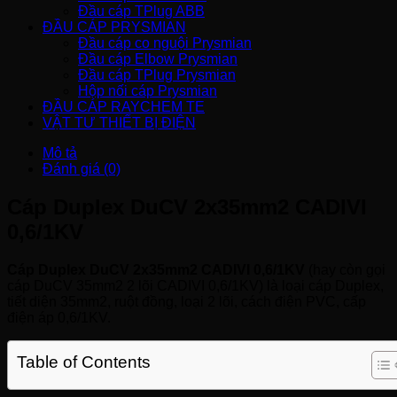
Đầu cáp TPlug ABB
ĐẦU CÁP PRYSMIAN
Đầu cáp co nguội Prysmian
Đầu cáp Elbow Prysmian
Đầu cáp TPlug Prysmian
Hộp nối cáp Prysmian
ĐẦU CÁP RAYCHEM TE
VẬT TƯ THIẾT BỊ ĐIỆN
Mô tả
Đánh giá (0)
Cáp Duplex DuCV 2x35mm2 CADIVI
0,6/1KV
Cáp Duplex DuCV 2x35mm2 CADIVI 0,6/1KV
(hay còn gọi
cáp DuCV 35mm2 2 lõi CADIVI 0,6/1KV) là loại cáp Duplex,
tiết diện 35mm2, ruột đồng, loại 2 lõi, cách điện PVC, cấp
điện áp 0,6/1KV.
Table of Contents