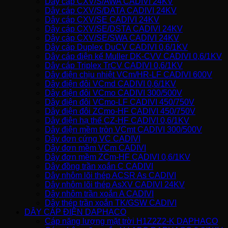
Dây cáp CXV/S/AWA CADIVI 24KV
Dây cáp CXV/S/DATA CADIVI 24KV
Dây cáp CXV/SE CADIVI 24KV
Dây cáp CXV/SE/DSTA CADIVI 24KV
Dây cáp CXV/SE/SWA CADIVI 24KV
Dây cáp Duplex DuCV CADIVI 0,6/1KV
Dây cáp điện kế Muller DK-CVV CADIVI 0,6/1KV
Dây cáp Triplex TrCV CADIVI 0,6/1KV
Dây điện chịu nhiệt VCm/HR-LF CADIVI 600V
Dây điện đôi VCmd CADIVI 0,6/1KV
Dây điện đôi VCmo CADIVI 300/500V
Dây điện đôi VCmo-LF CADIVI 450/750V
Dây điện đôi ZCmo-HF CADIVI 450/750V
Dây điện hạ thế CZ-HF CADIVI 0,6/1KV
Dây điện mềm tròn VCmt CADIVI 300/500V
Dây đơn cứng VC CADIVI
Dây đơn mềm VCm CADIVI
Dây đơn mềm ZCm-HF CADIVI 0,6/1KV
Dây đồng trần xoắn C CADIVI
Dây nhôm lõi thép ACSR As CADIVI
Dây nhôm lõi thép AsXV CADIVI 24KV
Dây nhôm trần xoắn A CADIVI
Dây thép trần xoắn TK/GSW CADIVI
DÂY CÁP ĐIỆN DAPHACO
Cáp năng lượng mặt trời H1Z2Z2-K DAPHACO