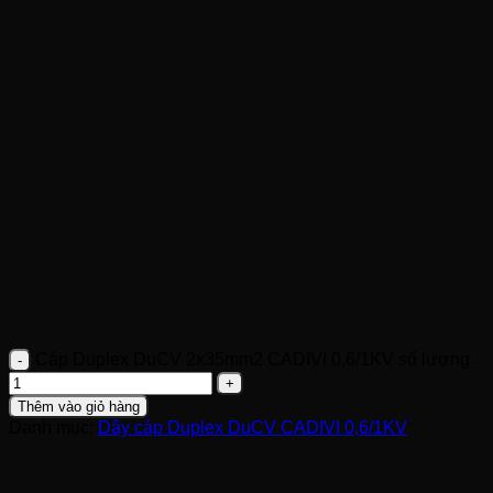
Cáp Duplex DuCV 2x35mm2 CADIVI 0,6/1KV số lượng
Thêm vào giỏ hàng
Danh mục:
Dây cáp Duplex DuCV CADIVI 0,6/1KV