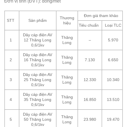
Đơn vị tính (ĐVT): đồng/mét
Đơn giá tham khảo
Thương
STT
Sản phẩm
hiệu
Tiêu chuẩn
Loại TLC
Dây cáp điện AV
Thăng
1
12 Thăng Long
–
5.970
Long
0,6/1kv
Dây cáp điện AV
Thăng
2
16 Thăng Long
7.130
6.650
Long
0,6/1kv
Dây cáp điện AV
Thăng
3
25 Thăng Long
12.330
10.340
Long
0,6/1kv
Dây cáp điện AV
Thăng
4
35 Thăng Long
16.850
13.510
Long
0,6/1kv
Dây cáp điện AV
Thăng
5
50 Thăng Long
23.980
19.470
Long
0,6/1kv