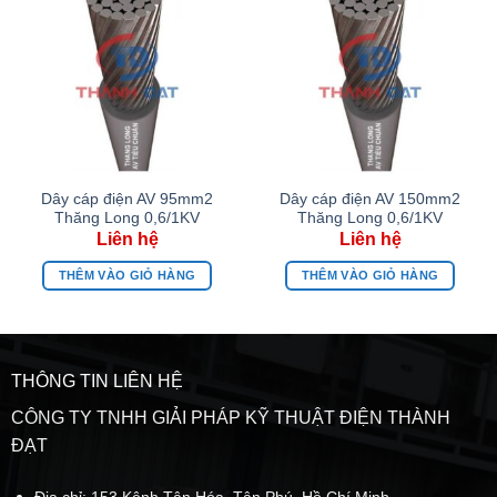
Dây cáp điện AV 95mm2
Dây cáp điện AV 150mm2
Thăng Long 0,6/1KV
Thăng Long 0,6/1KV
THÊM VÀO GIỎ HÀNG
THÊM VÀO GIỎ HÀNG
THÔNG TIN LIÊN HỆ
CÔNG TY TNHH GIẢI PHÁP KỸ THUẬT ĐIỆN THÀNH
ĐẠT
Địa chỉ: 153 Kênh Tân Hóa, Tân Phú, Hồ Chí Minh