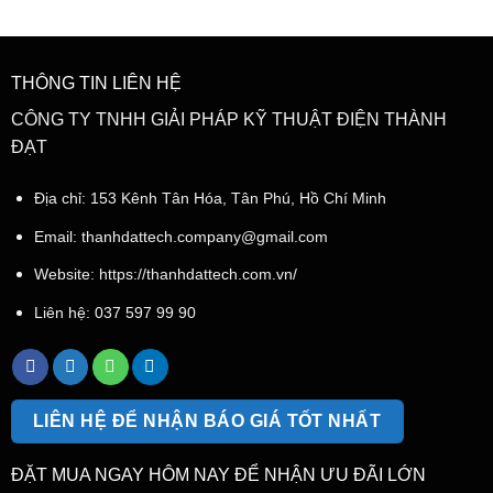
THÔNG TIN LIÊN HỆ
CÔNG TY TNHH GIẢI PHÁP KỸ THUẬT ĐIỆN THÀNH
ĐẠT
Địa chỉ: 153 Kênh Tân Hóa, Tân Phú, Hồ Chí Minh
Email:
thanhdattech.company@gmail.com
Website: https://thanhdattech.com.vn/
Liên hệ:
037 597 99 90
LIÊN HỆ ĐỂ NHẬN BÁO GIÁ TỐT NHẤT
ĐẶT MUA NGAY HÔM NAY ĐỂ NHẬN ƯU ĐÃI LỚN