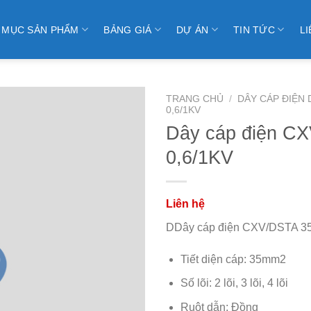
 MỤC SẢN PHẨM
BẢNG GIÁ
DỰ ÁN
TIN TỨC
LI
TRANG CHỦ
/
DÂY CÁP ĐIỆN
0,6/1KV
Dây cáp điện 
0,6/1KV
DDây cáp điện CXV/DSTA 
Tiết diện cáp: 35mm2
Số lõi: 2 lõi, 3 lõi, 4 lõi
Ruột dẫn: Đồng