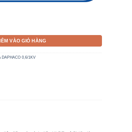
2 DAPHACO 0,6/1KV số lượng
HÊM VÀO GIỎ HÀNG
TA DAPHACO 0,6/1KV