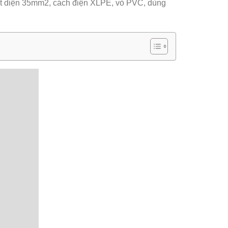
i, tiết diện 35mm2, cách điện XLPE, vỏ PVC, dùng