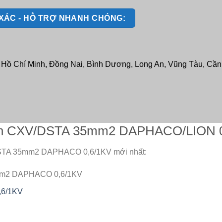
H XÁC - HỖ TRỢ NHANH CHÓNG:
: Hồ Chí Minh, Đồng Nai, Bình Dương, Long An, Vũng Tàu, Cần T
điện CXV/DSTA 35mm2 DAPHACO/LION 
/DSTA 35mm2 DAPHACO 0,6/1KV mới nhất:
5mm2 DAPHACO 0,6/1KV
,6/1KV