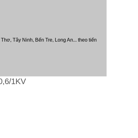
hơ, Tây Ninh, Bến Tre, Long An... theo tiến
0,6/1KV