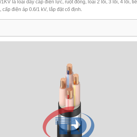
/1KV
là loại dây cáp điện lực, ruột đồng, loại 2 lõi, 3 lõi, 4 lõ
 cấp điện áp 0.6/1 kV, lắp đặt cố định.