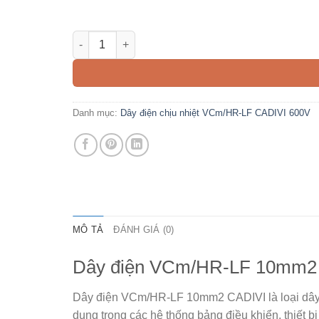
Dây điện VCm/HR-LF 10mm2 CADIVI số lượng
Danh mục:
Dây điện chịu nhiệt VCm/HR-LF CADIVI 600V
MÔ TẢ
ĐÁNH GIÁ (0)
Dây điện VCm/HR-LF 10mm2
Dây điện VCm/HR-LF 10mm2 CADIVI
là loại dâ
dụng trong các hệ thống bảng điều khiển, thiết bị