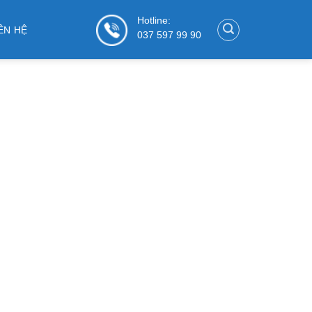
Hotline:
ÊN HỆ
037 597 99 90