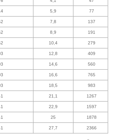
76
4,1
47
14
5,9
77
52
7,8
137
52
8,9
191
52
10,4
279
03
12,8
409
03
14,6
560
03
16,6
765
03
18,5
983
41
21,1
1267
41
22,9
1597
41
25
1878
41
27,7
2366