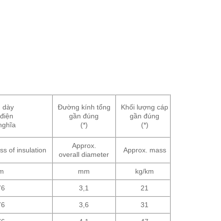
 dày
Đường kính tổng
Khối lượng cáp
điện
gần đúng
gần đúng
nghĩa
(*)
(*)
Approx.
s of insulation
Approx. mass
overall diameter
m
mm
kg/km
76
3,1
21
76
3,6
31