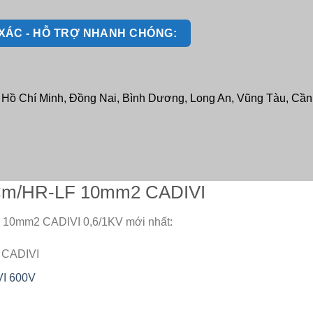
H XÁC - HỖ TRỢ NHANH CHÓNG:
: Hồ Chí Minh, Đồng Nai, Bình Dương, Long An, Vũng Tàu, Cần T
 VCm/HR-LF 10mm2 CADIVI
F 10mm2 CADIVI 0,6/1KV mới nhất:
 CADIVI
VI 600V