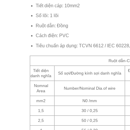
Tiết diện cáp: 10mm2
Số lõi: 1 lõi
Ruột dẫn: Đồng
Cách điện: PVC
Tiêu chuẩn áp dụng: TCVN 6612 / IEC 60228
Ruột dẫn-C
Tiết diện
Đ
Số sợi/Đường kính sợi danh nghĩa
danh nghĩa
Nomnal
Number/Nominal Dia.of wire
Area
mm2
N0 /mm
1,5
30 / 0,25
2,5
50 / 0,25