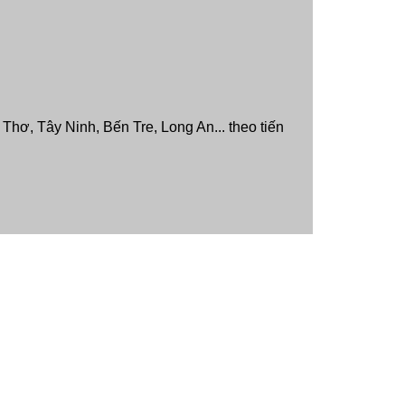
hơ, Tây Ninh, Bến Tre, Long An... theo tiến