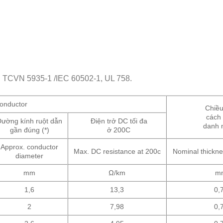
, TCVN 5935-1 /IEC 60502-1, UL 758.
onductor
Chiều
cách 
ường kính ruột dẫn
Điện trở DC tối đa
danh 
gần đúng (*)
ở 200C
Approx. conductor
Max. DC resistance at 200c
Nominal thicknes
diameter
mm
Ω/km
m
1,6
13,3
0,
2
7,98
0,