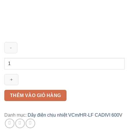
Dây
điện
VCm/HR-
LF
185mm2
CADIVI
THÊM VÀO GIỎ HÀNG
số
lượng
Danh mục:
Dây điện chịu nhiệt VCm/HR-LF CADIVI 600V