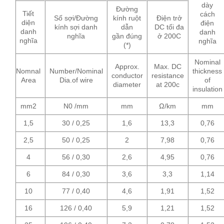
dày
Đường
Tiết
cách
Số sợi/Đường
kính ruột
Điện trở
diện
điện
kính sợi danh
dẫn
DC tối đa
danh
danh
nghĩa
gần đúng
ở 200C
nghĩa
nghĩa
(*)
Nominal
Approx.
Max. DC
Nomnal
Number/Nominal
thickness
conductor
resistance
Area
Dia.of wire
of
diameter
at 200c
insulation
mm2
N0 /mm
mm
Ω/km
mm
1,5
30 / 0,25
1,6
13,3
0,76
2,5
50 / 0,25
2
7,98
0,76
4
56 / 0,30
2,6
4,95
0,76
6
84 / 0,30
3,6
3,3
1,14
10
77 / 0,40
4,6
1,91
1,52
16
126 / 0,40
5,9
1,21
1,52