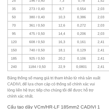
25
196 / 0,40
7,3
0,78
1,52
35
273 / 0,40
8,7
0,554
2,03
50
380 / 0,40
10,3
0,386
2,03
70
361 / 0,50
12,6
0,272
2,03
95
475 / 0,50
14,4
0,206
2,03
120
608 / 0,50
16,3
0,161
2,41
150
740 / 0,50
18,1
0,129
2,41
185
925 / 0,50
20,2
0,106
2,41
240
1184 / 0,50
22,9
0,0801
2,41
Bảng thông số mang giá trị tham khảo từ nhà sản xuất
CADIVI, để lựa chọn cáp có thông số chính xác vui
lòng liên hệ trực tiếp cho chúng tôi để được hỗ trợ
chính xác nhất.
Cấu tạo dây VCm/HR-LF 185mm2 CADIVI 1