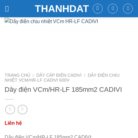
Skip
THANHDAT
to
content
TRANG CHỦ
/
DÂY CÁP ĐIỆN CADIVI
/
DÂY ĐIỆN CHỊU
NHIỆT VCM/HR-LF CADIVI 600V
Dây điện VCm/HR-LF 185mm2 CADIVI
Dây điện VCm/HR-LF 185mm2 CADIVI: