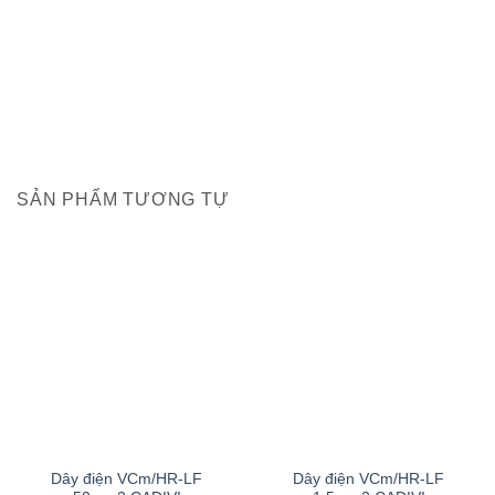
SẢN PHẨM TƯƠNG TỰ
Dây điện VCm/HR-LF
Dây điện VCm/HR-LF