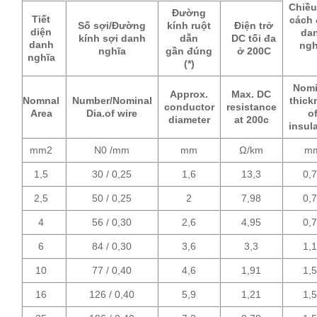
Chiều
Đường
Tiết
cách 
Số sợi/Đường
kính ruột
Điện trở
diện
da
kính sợi danh
dẫn
DC tối đa
danh
ngh
nghĩa
gần đúng
ở 200C
nghĩa
(*)
Nomi
Approx.
Max. DC
Nomnal
Number/Nominal
thick
conductor
resistance
Area
Dia.of wire
o
diameter
at 200c
insul
mm2
N0 /mm
mm
Ω/km
m
1,5
30 / 0,25
1,6
13,3
0,
2,5
50 / 0,25
2
7,98
0,
4
56 / 0,30
2,6
4,95
0,
6
84 / 0,30
3,6
3,3
1,
10
77 / 0,40
4,6
1,91
1,
16
126 / 0,40
5,9
1,21
1,