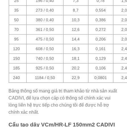
25
196 / 0,40
7,3
0,78
1,
35
273 / 0,40
8,7
0,554
2,
50
380 / 0,40
10,3
0,386
2,
70
361 / 0,50
12,6
0,272
2,
95
475 / 0,50
14,4
0,206
2,
120
608 / 0,50
16,3
0,161
2,
150
740 / 0,50
18,1
0,129
2,
185
925 / 0,50
20,2
0,106
2,
240
1184 / 0,50
22,9
0,0801
2,
Bảng thông số mang giá trị tham khảo từ nhà sản xuất
CADIVI, để lựa chọn cáp có thông số chính xác vui
lòng liên hệ trực tiếp cho chúng tôi để được hỗ trợ
chính xác nhất.
Cấu tạo dây VCm/HR-LF 150mm2 CADIVI