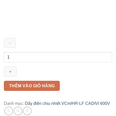
Dây
điện
VCm/HR-
LF
150mm2
CADIVI
THÊM VÀO GIỎ HÀNG
số
lượng
Danh mục:
Dây điện chịu nhiệt VCm/HR-LF CADIVI 600V