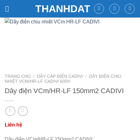
Skip
THANHDAT
to
content
TRANG CHỦ
/
DÂY CÁP ĐIỆN CADIVI
/
DÂY ĐIỆN CHỊU
NHIỆT VCM/HR-LF CADIVI 600V
Dây điện VCm/HR-LF 150mm2 CADIVI
Dây điện VCm/HR-LF 150mm2 CADIVI: