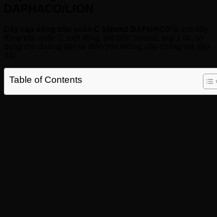
DAPHACO/LION
Dây cáp đồng trần xoắn C 16mm2 DAPHACO
là loại dây
đồng trần xoắn C, ruột đồng, tiết diện 16mm2, loại 1 lõi, sử
dụng cho đường dây tải điện trên không, dây chống sét, tiếp
đất.
Table of Contents