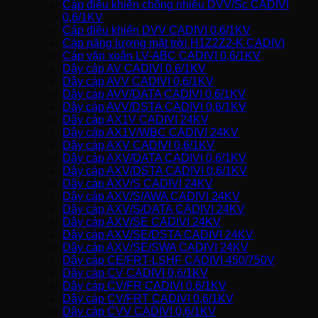
Cáp điều khiển chống nhiễu DVV/Sc CADIVI
0,6/1KV
Cáp điều khiển DVV CADIVI 0,6/1KV
Cáp năng lượng mặt trời H1Z2Z2-K CADIVI
Cáp vặn xoắn LV-ABC CADIVI 0,6/1KV
Dây cáp AV CADIVI 0,6/1KV
Dây cáp AVV CADIVI 0,6/1KV
Dây cáp AVV/DATA CADIVI 0,6/1KV
Dây cáp AVV/DSTA CADIVI 0,6/1KV
Dây cáp AX1V CADIVI 24KV
Dây cáp AX1V/WBC CADIVI 24KV
Dây cáp AXV CADIVI 0,6/1KV
Dây cáp AXV/DATA CADIVI 0,6/1KV
Dây cáp AXV/DSTA CADIVI 0,6/1KV
Dây cáp AXV/S CADIVI 24KV
Dây cáp AXV/S/AWA CADIVI 24KV
Dây cáp AXV/S/DATA CADIVI 24KV
Dây cáp AXV/SE CADIVI 24KV
Dây cáp AXV/SE/DSTA CADIVI 24KV
Dây cáp AXV/SE/SWA CADIVI 24KV
Dây cáp CE/FRT-LSHF CADIVI 450/750V
Dây cáp CV CADIVI 0,6/1KV
Dây cáp CV/FR CADIVI 0,6/1KV
Dây cáp CV/FRT CADIVI 0,6/1KV
Dây cáp CVV CADIVI 0,6/1KV