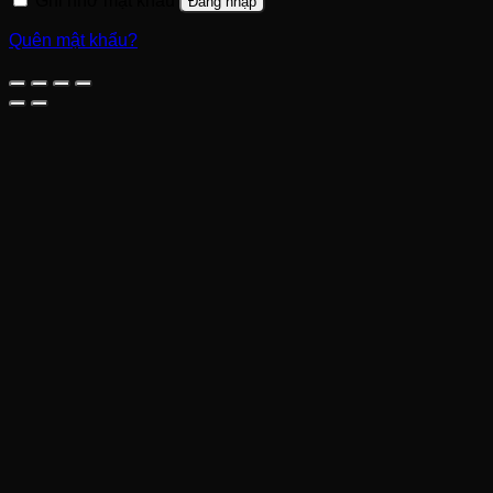
Ghi nhớ mật khẩu
Đăng nhập
Quên mật khẩu?