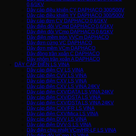
0,6/1KV
Dây cáp điều khiển CY DAPHACO 300/500V
Dây cáp điều khiển YY DAPHACO 300/500V
Dây cáp đơn CV DAPHACO 0,6/1KV
Dây điện đôi VCmd DAPHACO 0,6/1KV
Dây điện đôi VCmo DAPHACO 0,6/1KV
Dây điện mềm tròn VVCm DAPHACO
Dây đơn cứng VC DAPHACO
Dây đơn mềm VCm DAPHACO
Dây đồng trần xoắn C DAPHACO
Dây nhôm trần xoắn A DAPHACO
DÂY CÁP ĐIỆN LS VINA
Dây cáp điện CV LS VINA
Dây cáp điện CVV LS VINA
Dây cáp điện CXV LS VINA
Dây cáp điện CXV LS VINA 24KV
Dây cáp điện CXV/DATA LS VINA 24KV
Dây cáp điện CXV/DSTA LS VINA
Dây cáp điện CXV/DSTA LS VINA 24KV
Dây cáp điện CXV/FR LS VINA
Dây cáp điện CXV/Mica LS VINA
Dây cáp điện DVV LS VINA
Dây cáp điện DVV-S LS VINA
Dây điện chịu nhiệt VCm/HR-LF LS VINA
Dây điện đôi VCmo LS VINA