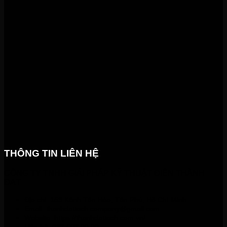
THÔNG TIN LIÊN HỆ
CÔNG TY TNHH GIẢI PHÁP KỸ THUẬT ĐIỆN THÀNH
ĐẠT
Địa chỉ: 153 Kênh Tân Hóa, Tân Phú, Hồ Chí Minh
Email:
thanhdattech.company@gmail.com
Website: https://thanhdattech.com.vn/
Liên hệ:
037 597 99 90