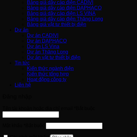
Bảng giá dây cáp điện CADIVI
Bảng giá dây cáp điện DAPHACO
Bảng giá dây cáp điện LS VINA
Bảng giá dây cáp điện Thăng Long
Bảng giá vật tư thiết bị điện
Dự án
Dự án CADIVI
Dự án DAPHACO
Dự án LS Vina
Dự án Thăng Long
Dự án vật tư thiết bị điện
Tin tức
Kiến thức ngành điện
Kiến thức tổng hợp
Hoạt động công ty
Liên hệ
Đăng nhập
Tên tài khoản hoặc địa chỉ email
*
Bắt buộc
Mật khẩu
*
Bắt buộc