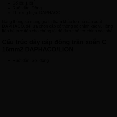
Số lõi: 1 lõi
Ruột dẫn: Đồng
Thương hiệu: DAPHACO
Bảng thông số mang giá trị tham khảo từ nhà sản xuất
DAPHACO
, để lựa chọn cáp có thông số chính xác vui lòng
liên hệ trực tiếp cho chúng tôi để được hỗ trợ chính xác nhất.
Cấu trúc dây cáp đồng trần xoắn C
16mm2 DAPHACO/LION
Ruột dẫn: Sợi đồng