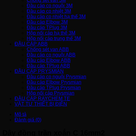
Chống sét van 3M
Đầu cáp co nguội 3M
Đầu cáp co nhiệt 3M
Đầu cáp co nhiệt hạ thế 3M
Đầu cáp Elbow 3M
Đầu cáp TPlug 3M
Hộp nối cáp hạ thế 3M
Hộp nối cáp trung thế 3M
ĐẦU CÁP ABB
Chống sét van ABB
Đầu cáp co nguội ABB
Đầu cáp Elbow ABB
Đầu cáp TPlug ABB
ĐẦU CÁP PRYSMIAN
Đầu cáp co nguội Prysmian
Đầu cáp Elbow Prysmian
Đầu cáp TPlug Prysmian
Hộp nối cáp Prysmian
ĐẦU CÁP RAYCHEM TE
VẬT TƯ THIẾT BỊ ĐIỆN
Mô tả
Đánh giá (0)
Dây đồng trần xoắn C 16mm2