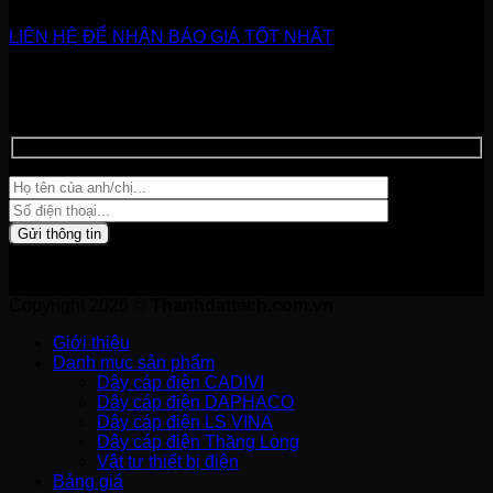
LIÊN HỆ ĐỂ NHẬN BÁO GIÁ TỐT NHẤT
ĐẶT MUA NGAY HÔM NAY ĐỂ NHẬN ƯU ĐÃI
LỚN
Copyright 2026 ©
Thanhdattech.com.vn
Giới thiệu
Danh mục sản phẩm
Dây cáp điện CADIVI
Dây cáp điện DAPHACO
Dây cáp điện LS VINA
Dây cáp điện Thăng Long
Vật tư thiết bị điện
Bảng giá