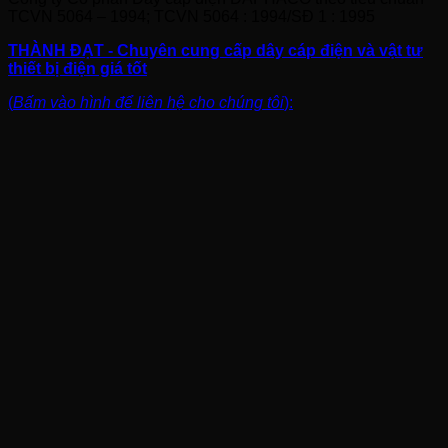
TCVN 5064 – 1994; TCVN 5064 : 1994/SĐ 1 : 1995
THÀNH ĐẠT - Chuyên cung cấp dây cáp điện và vật tư
thiết bị điện giá tốt
(
Bấm vào hình để liên hệ cho chúng tôi
):