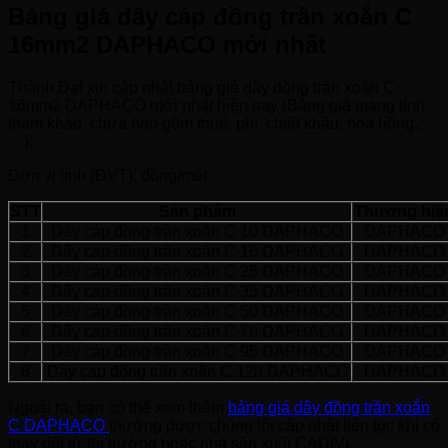
Bảng giá dây cáp đồng trần xoắn C
16mm2 DAPHACO mới nhất
Thành Đạt xin cập nhật bảng giá dây đồng trần xoắn C
16mm2 DAPHACO mới nhất hiện nay (Bảng giá mang tính
tham khảo, chưa bao gồm thuế, phí, chiết khấu, hoa hồng,
…):
Đơn vị tính (ĐVT): đồng/mét
STT
Sản phẩm
Thương hiệ
1
Dây cáp đồng trần xoắn C 10 DAPHACO
DAPHACO
2
Dây cáp đồng trần xoắn C 16 DAPHACO
DAPHACO
3
Dây cáp đồng trần xoắn C 25 DAPHACO
DAPHACO
4
Dây cáp đồng trần xoắn C 35 DAPHACO
DAPHACO
5
Dây cáp đồng trần xoắn C 50 DAPHACO
DAPHACO
6
Dây cáp đồng trần xoắn C 70 DAPHACO
DAPHACO
7
Dây cáp đồng trần xoắn C 95 DAPHACO
DAPHACO
8
Dây cáp đồng trần xoắn C 120 DAPHACO
DAPHACO
Ngoài ra, bạn có thể xem thêm
bảng giá dây đồng trần xoắn
C DAPHACO
thường được chúng tôi cập nhật liên tục khi có
thay đổi từ thị trường hoặc nhà sản xuất CADIVI.