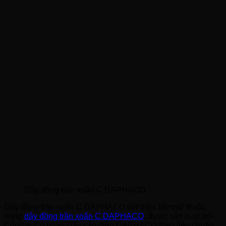
Dây đồng trần xoắn C DAPHACO
Dây đồng trần xoắn C DAPHACO tiết diện 16mm2 thuộc
dòng
dây đồng trần xoắn C DAPHACO
, được sản xuất bởi
Công ty Cổ phần Dây cáp điện DAPHACO theo tiêu chuẩn