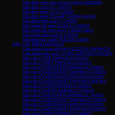
Dây điện mềm tròn VCmt CADIVI 300/500V
Dây đơn cứng VC CADIVI
Dây đơn mềm VCm CADIVI
Dây đơn mềm ZCm-HF CADIVI 0,6/1KV
Dây đồng trần xoắn C CADIVI
Dây nhôm lõi thép ACSR As CADIVI
Dây nhôm lõi thép AsXV CADIVI 24KV
Dây nhôm trần xoắn A CADIVI
Dây thép trần xoắn TK/GSW CADIVI
DÂY CÁP ĐIỆN DAPHACO
Cáp năng lượng mặt trời H1Z2Z2-K DAPHACO
Cáp nhôm vặn xoắn LV-ABC DAPHACO 0,6/1KV
Dây cáp CV/FR DAPHACO 0,6/1KV
Dây cáp CV/FRT DAPHACO 0,6/1KV
Dây cáp CVV/DATA/FR DAPHACO 0,6/1KV
Dây cáp CVV/DATA/FRT DAPHACO 0,6/1KV
Dây cáp CVV/DSTA/FR DAPHACO 0,6/1KV
Dây cáp CVV/DSTA/FRT DAPHACO 0,6/1KV
Dây cáp CVV/FR DAPHACO 0,6/1KV
Dây cáp CVV/FRT DAPHACO 0,6/1KV
Dây cáp CXV/DATA/FR DAPHACO 0,6/1KV
Dây cáp CXV/DATA/FRT DAPHACO 0,6/1KV
Dây cáp CXV/DSTA/FR DAPHACO 0,6/1KV
Dây cáp CXV/DSTA/FRT DAPHACO 0,6/1KV
Dây cáp CXV/FR DAPHACO 0,6/1KV