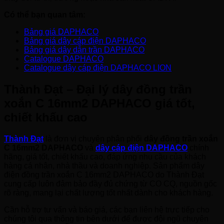
Có thể bạn quan tâm:
Bảng giá DAPHACO
Bảng giá dây cáp điện DAPHACO
Bảng giá dây dẫn trần DAPHACO
Catalogue DAPHACO
Catalogue dây cáp điện DAPHACO LION
Thành Đạt – Đại lý dây đồng trần
xoắn C 16mm2 DAPHACO giá tốt,
chiết khấu cao
Thành Đạt
là đơn vị chuyên phân phối
dây đồng trần xoắn
C 16mm2 DAPHACO
và
dây cáp điện DAPHACO
chính
hãng, giá tốt, chiết khấu cao, đáp ứng nhu cầu của khách
hàng cá nhân, nhà thầu và doanh nghiệp. Sản phẩm dây
điện đồng trần xoắn C 16mm2 DAPHACO do Thành Đạt
cung cấp luôn đảm bảo đầy đủ chứng từ CO CQ, nguồn gốc
rõ ràng, mang lại chất lượng tốt nhất dành cho khách hàng.
Cần hỗ trợ tư vấn và báo giá, các bạn liên hệ trực tiếp cho
chúng tôi qua thông tin bên dưới để được đội ngũ chuyên