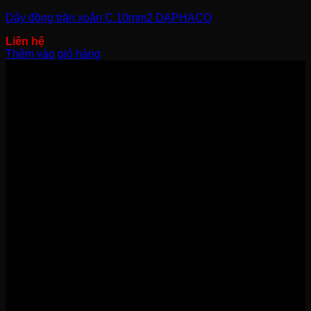
Dây đồng trần xoắn C 10mm2 DAPHACO
Thêm vào giỏ hàng