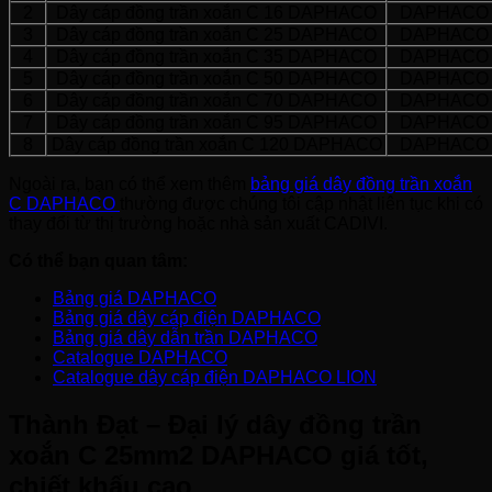
2
Dây cáp đồng trần xoắn C 16 DAPHACO
DAPHACO
3
Dây cáp đồng trần xoắn C 25 DAPHACO
DAPHACO
4
Dây cáp đồng trần xoắn C 35 DAPHACO
DAPHACO
5
Dây cáp đồng trần xoắn C 50 DAPHACO
DAPHACO
6
Dây cáp đồng trần xoắn C 70 DAPHACO
DAPHACO
7
Dây cáp đồng trần xoắn C 95 DAPHACO
DAPHACO
8
Dây cáp đồng trần xoắn C 120 DAPHACO
DAPHACO
Ngoài ra, bạn có thể xem thêm
bảng giá dây đồng trần xoắn
C DAPHACO
thường được chúng tôi cập nhật liên tục khi có
thay đổi từ thị trường hoặc nhà sản xuất CADIVI.
Có thể bạn quan tâm:
Bảng giá DAPHACO
Bảng giá dây cáp điện DAPHACO
Bảng giá dây dẫn trần DAPHACO
Catalogue DAPHACO
Catalogue dây cáp điện DAPHACO LION
Thành Đạt – Đại lý dây đồng trần
xoắn C 25mm2 DAPHACO giá tốt,
chiết khấu cao