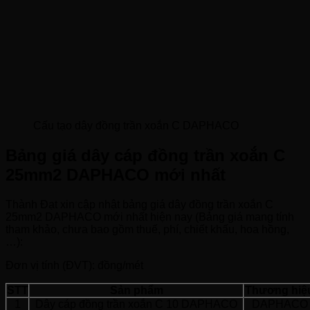
Cấu tạo dây đồng trần xoắn C DAPHACO
Bảng giá dây cáp đồng trần xoắn C
25mm2 DAPHACO mới nhất
Thành Đạt xin cập nhật bảng giá dây đồng trần xoắn C
25mm2 DAPHACO mới nhất hiện nay (Bảng giá mang tính
tham khảo, chưa bao gồm thuế, phí, chiết khấu, hoa hồng,
…):
Đơn vị tính (ĐVT): đồng/mét
STT
Sản phẩm
Thương hiệ
1
Dây cáp đồng trần xoắn C 10 DAPHACO
DAPHACO