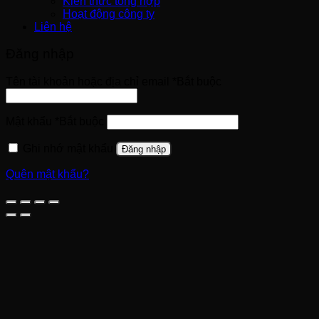
Kiến thức tổng hợp
Hoạt động công ty
Liên hệ
Đăng nhập
Tên tài khoản hoặc địa chỉ email
*
Bắt buộc
Mật khẩu
*
Bắt buộc
Ghi nhớ mật khẩu
Đăng nhập
Quên mật khẩu?