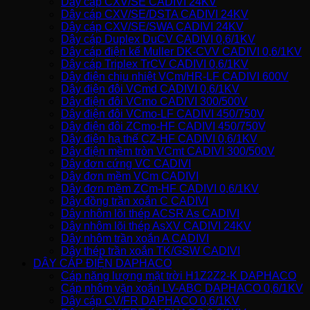
Dây cáp CXV/SE CADIVI 24KV
Dây cáp CXV/SE/DSTA CADIVI 24KV
Dây cáp CXV/SE/SWA CADIVI 24KV
Dây cáp Duplex DuCV CADIVI 0,6/1KV
Dây cáp điện kế Muller DK-CVV CADIVI 0,6/1KV
Dây cáp Triplex TrCV CADIVI 0,6/1KV
Dây điện chịu nhiệt VCm/HR-LF CADIVI 600V
Dây điện đôi VCmd CADIVI 0,6/1KV
Dây điện đôi VCmo CADIVI 300/500V
Dây điện đôi VCmo-LF CADIVI 450/750V
Dây điện đôi ZCmo-HF CADIVI 450/750V
Dây điện hạ thế CZ-HF CADIVI 0,6/1KV
Dây điện mềm tròn VCmt CADIVI 300/500V
Dây đơn cứng VC CADIVI
Dây đơn mềm VCm CADIVI
Dây đơn mềm ZCm-HF CADIVI 0,6/1KV
Dây đồng trần xoắn C CADIVI
Dây nhôm lõi thép ACSR As CADIVI
Dây nhôm lõi thép AsXV CADIVI 24KV
Dây nhôm trần xoắn A CADIVI
Dây thép trần xoắn TK/GSW CADIVI
DÂY CÁP ĐIỆN DAPHACO
Cáp năng lượng mặt trời H1Z2Z2-K DAPHACO
Cáp nhôm vặn xoắn LV-ABC DAPHACO 0,6/1KV
Dây cáp CV/FR DAPHACO 0,6/1KV