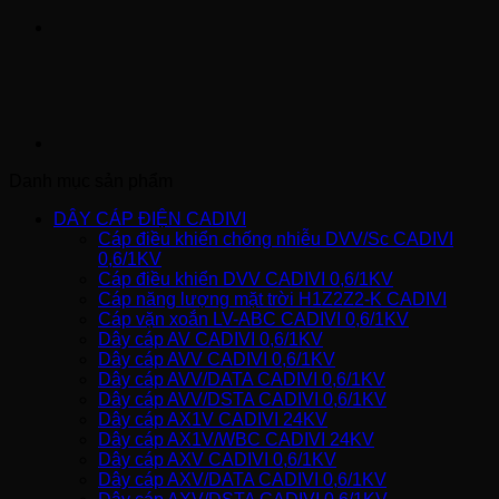
Danh mục sản phẩm
DÂY CÁP ĐIỆN CADIVI
Cáp điều khiển chống nhiễu DVV/Sc CADIVI
0,6/1KV
Cáp điều khiển DVV CADIVI 0,6/1KV
Cáp năng lượng mặt trời H1Z2Z2-K CADIVI
Cáp vặn xoắn LV-ABC CADIVI 0,6/1KV
Dây cáp AV CADIVI 0,6/1KV
Dây cáp AVV CADIVI 0,6/1KV
Dây cáp AVV/DATA CADIVI 0,6/1KV
Dây cáp AVV/DSTA CADIVI 0,6/1KV
Dây cáp AX1V CADIVI 24KV
Dây cáp AX1V/WBC CADIVI 24KV
Dây cáp AXV CADIVI 0,6/1KV
Dây cáp AXV/DATA CADIVI 0,6/1KV