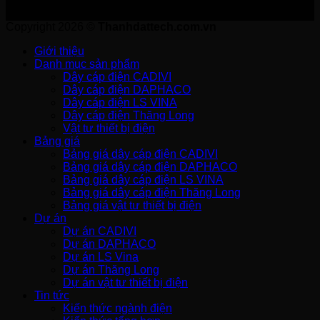
Copyright 2026 ©
Thanhdattech.com.vn
Giới thiệu
Danh mục sản phẩm
Dây cáp điện CADIVI
Dây cáp điện DAPHACO
Dây cáp điện LS VINA
Dây cáp điện Thăng Long
Vật tư thiết bị điện
Bảng giá
Bảng giá dây cáp điện CADIVI
Bảng giá dây cáp điện DAPHACO
Bảng giá dây cáp điện LS VINA
Bảng giá dây cáp điện Thăng Long
Bảng giá vật tư thiết bị điện
Dự án
Dự án CADIVI
Dự án DAPHACO
Dự án LS Vina
Dự án Thăng Long
Dự án vật tư thiết bị điện
Tin tức
Kiến thức ngành điện