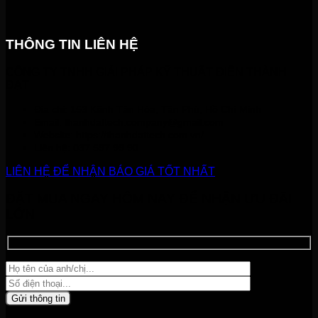
THÔNG TIN LIÊN HỆ
CÔNG TY TNHH GIẢI PHÁP KỸ THUẬT ĐIỆN THÀNH
ĐẠT
Địa chỉ: 153 Kênh Tân Hóa, Tân Phú, Hồ Chí Minh
Email:
thanhdattech.company@gmail.com
Website: https://thanhdattech.com.vn/
Liên hệ:
037 597 99 90
LIÊN HỆ ĐỂ NHẬN BÁO GIÁ TỐT NHẤT
ĐẶT MUA NGAY HÔM NAY ĐỂ NHẬN ƯU ĐÃI
LỚN