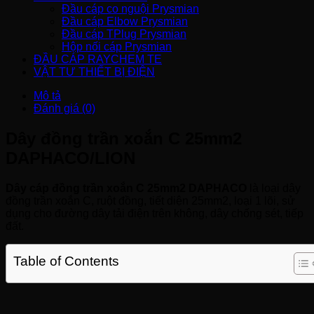
Đầu cáp co nguội Prysmian
Đầu cáp Elbow Prysmian
Đầu cáp TPlug Prysmian
Hộp nối cáp Prysmian
ĐẦU CÁP RAYCHEM TE
VẬT TƯ THIẾT BỊ ĐIỆN
Mô tả
Đánh giá (0)
Dây đồng trần xoắn C 25mm2
DAPHACO/LION
Dây cáp đồng trần xoắn C 25mm2 DAPHACO
là loại dây
đồng trần xoắn C, ruột đồng, tiết diện 25mm2, loại 1 lõi, sử
dụng cho đường dây tải điện trên không, dây chống sét, tiếp
đất.
Table of Contents