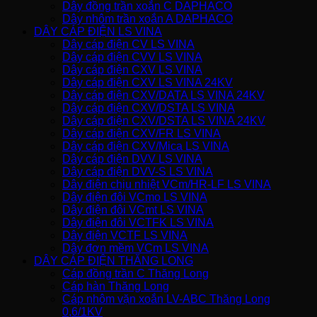
Dây đồng trần xoắn C DAPHACO
Dây nhôm trần xoắn A DAPHACO
DÂY CÁP ĐIỆN LS VINA
Dây cáp điện CV LS VINA
Dây cáp điện CVV LS VINA
Dây cáp điện CXV LS VINA
Dây cáp điện CXV LS VINA 24KV
Dây cáp điện CXV/DATA LS VINA 24KV
Dây cáp điện CXV/DSTA LS VINA
Dây cáp điện CXV/DSTA LS VINA 24KV
Dây cáp điện CXV/FR LS VINA
Dây cáp điện CXV/Mica LS VINA
Dây cáp điện DVV LS VINA
Dây cáp điện DVV-S LS VINA
Dây điện chịu nhiệt VCm/HR-LF LS VINA
Dây điện đôi VCmo LS VINA
Dây điện đôi VCmt LS VINA
Dây điện đôi VCTFK LS VINA
Dây điện VCTF LS VINA
Dây đơn mềm VCm LS VINA
DÂY CÁP ĐIỆN THĂNG LONG
Cáp đồng trần C Thăng Long
Cáp hàn Thăng Long
Cáp nhôm vặn xoắn LV-ABC Thăng Long
0,6/1KV