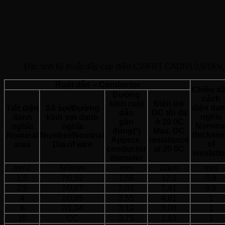
Đặc tính kỹ thuật dây cáp điện CV/FRT CADIVI 0,6/1KV,
Ruột dẫn – Conductor
Chiều d
Đường
cách
kính ruột
Điện trở
điện da
Tiết diện
Số sợi/Đường
dẫn
DC tối đa
nghĩa
danh
kính sợi danh
gần
ở 20 0C
Nomina
nghĩa
nghĩa
đúng(*)
Max. DC
thickne
Nominal
Number/Nominal
Approx.
resistance
of
area
Dia.of wire
conductor
at 20 0C
insulati
diameter
mm2
N0/mm
mm
Ω/km
mm
1,5
7/0,52
1,56
12,1
0,8
2,5
7/0,67
2,01
7,41
0,8
4
7/0,85
2,55
4,61
1
6
7/1,04
3,12
3,08
1
10
CC
3,75
1,83
1