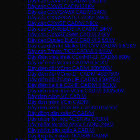
Dây cáp CXV/FRT CADIVI 0,6/1KV
Dây cáp CXV/S CADIVI 24KV
Dây cáp CXV/S/AWA CADIVI 24KV
Dây cáp CXV/S/DATA CADIVI 24KV
Dây cáp CXV/SE CADIVI 24KV
Dây cáp CXV/SE/DSTA CADIVI 24KV
Dây cáp CXV/SE/SWA CADIVI 24KV
Dây cáp Duplex DuCV CADIVI 0,6/1KV
Dây cáp điện kế Muller DK-CVV CADIVI 0,6/1KV
Dây cáp Triplex TrCV CADIVI 0,6/1KV
Dây điện chịu nhiệt VCm/HR-LF CADIVI 600V
Dây điện đôi VCmd CADIVI 0,6/1KV
Dây điện đôi VCmo CADIVI 300/500V
Dây điện đôi VCmo-LF CADIVI 450/750V
Dây điện đôi ZCmo-HF CADIVI 450/750V
Dây điện hạ thế CZ-HF CADIVI 0,6/1KV
Dây điện mềm tròn VCmt CADIVI 300/500V
Dây đơn cứng VC CADIVI
Dây đơn mềm VCm CADIVI
Dây đơn mềm ZCm-HF CADIVI 0,6/1KV
Dây đồng trần xoắn C CADIVI
Dây nhôm lõi thép ACSR As CADIVI
Dây nhôm lõi thép AsXV CADIVI 24KV
Dây nhôm trần xoắn A CADIVI
Dây thép trần xoắn TK/GSW CADIVI