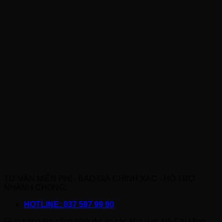
TƯ VẤN MIỄN PHÍ - BÁO GIÁ CHÍNH XÁC - HỖ TRỢ
NHANH CHÓNG:
HOTLINE: 037 597 99 90
Giao hàng tận công trình dự án các khu vực: Hồ Chí Minh,