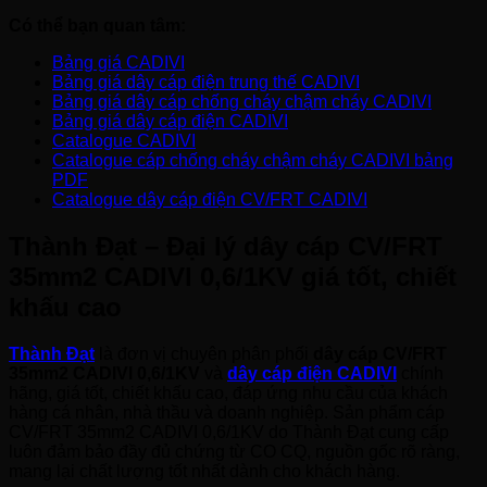
Có thể bạn quan tâm:
Bảng giá CADIVI
Bảng giá dây cáp điện trung thế CADIVI
Bảng giá dây cáp chống cháy chậm cháy CADIVI
Bảng giá dây cáp điện CADIVI
Catalogue CADIVI
Catalogue cáp chống cháy chậm cháy CADIVI bảng
PDF
Catalogue dây cáp điện CV/FRT CADIVI
Thành Đạt – Đại lý dây cáp CV/FRT
35mm2 CADIVI 0,6/1KV giá tốt, chiết
khấu cao
Thành Đạt
là đơn vị chuyên phân phối
dây cáp CV/FRT
35mm2 CADIVI 0,6/1KV
và
dây cáp điện CADIVI
chính
hãng, giá tốt, chiết khấu cao, đáp ứng nhu cầu của khách
hàng cá nhân, nhà thầu và doanh nghiệp. Sản phẩm cáp
CV/FRT 35mm2 CADIVI 0,6/1KV do Thành Đạt cung cấp
luôn đảm bảo đầy đủ chứng từ CO CQ, nguồn gốc rõ ràng,
mang lại chất lượng tốt nhất dành cho khách hàng.