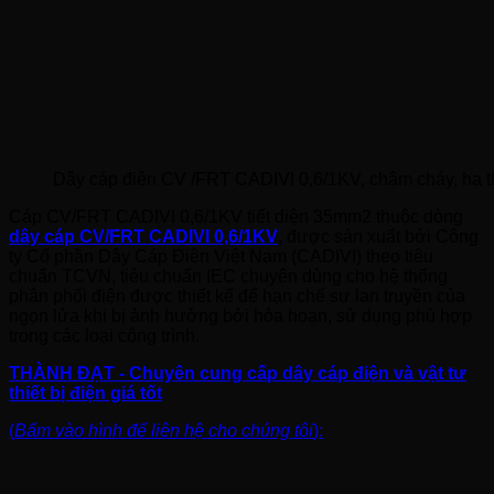
Dây cáp điện CV /FRT CADIVI 0,6/1KV, chậm cháy, hạ t
Cáp CV/FRT CADIVI 0,6/1KV tiết diện 35mm2 thuộc dòng
dây cáp CV/FRT CADIVI 0,6/1KV
, được sản xuất bởi Công
ty Cổ phần Dây Cáp Điện Việt Nam (CADIVI) theo tiêu
chuẩn TCVN, tiêu chuẩn IEC chuyên dùng cho hệ thống
phân phối điện được thiết kế để hạn chế sự lan truyền của
ngọn lửa khi bị ảnh hưởng bởi hỏa hoạn, sử dụng phù hợp
trong các loại công trình.
THÀNH ĐẠT - Chuyên cung cấp dây cáp điện và vật tư
thiết bị điện giá tốt
(
Bấm vào hình để liên hệ cho chúng tôi
):