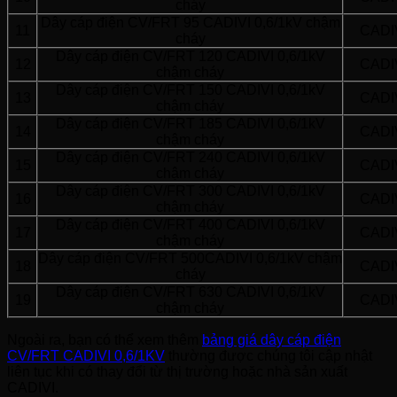
cháy
Dây cáp điện CV/FRT 95 CADIVI 0,6/1kV chậm
11
CADI
cháy
Dây cáp điện CV/FRT 120 CADIVI 0,6/1kV
12
CADI
chậm cháy
Dây cáp điện CV/FRT 150 CADIVI 0,6/1kV
13
CADI
chậm cháy
Dây cáp điện CV/FRT 185 CADIVI 0,6/1kV
14
CADI
chậm cháy
Dây cáp điện CV/FRT 240 CADIVI 0,6/1kV
15
CADI
chậm cháy
Dây cáp điện CV/FRT 300 CADIVI 0,6/1kV
16
CADI
chậm cháy
Dây cáp điện CV/FRT 400 CADIVI 0,6/1kV
17
CADI
chậm cháy
Dây cáp điện CV/FRT 500CADIVI 0,6/1kV chậm
18
CADI
cháy
Dây cáp điện CV/FRT 630 CADIVI 0,6/1kV
19
CADI
chậm cháy
Ngoài ra, bạn có thể xem thêm
bảng giá dây cáp điện
CV/FRT CADIVI 0,6/1KV
thường được chúng tôi cập nhật
liên tục khi có thay đổi từ thị trường hoặc nhà sản xuất
CADIVI.