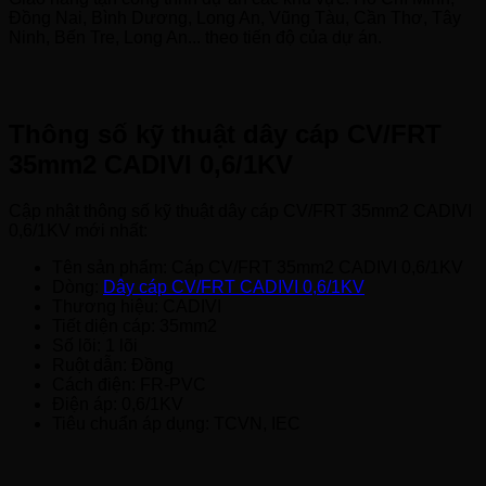
Đồng Nai, Bình Dương, Long An, Vũng Tàu, Cần Thơ, Tây
Ninh, Bến Tre, Long An... theo tiến độ của dự án.
Thông số kỹ thuật dây cáp CV/FRT
35mm2 CADIVI 0,6/1KV
Cập nhật thông số kỹ thuật dây cáp CV/FRT 35mm2 CADIVI
0,6/1KV mới nhất:
Tên sản phẩm: Cáp CV/FRT 35mm2 CADIVI 0,6/1KV
Dòng:
Dây cáp CV/FRT CADIVI 0,6/1KV
Thương hiệu: CADIVI
Tiết diện cáp: 35mm2
Số lõi: 1 lõi
Ruột dẫn: Đồng
Cách điện: FR-PVC
Điện áp: 0,6/1KV
Tiêu chuẩn áp dụng: TCVN, IEC