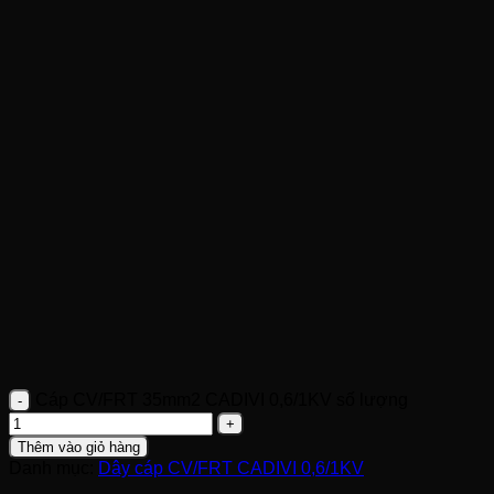
Cáp CV/FRT 35mm2 CADIVI 0,6/1KV số lượng
Thêm vào giỏ hàng
Danh mục:
Dây cáp CV/FRT CADIVI 0,6/1KV