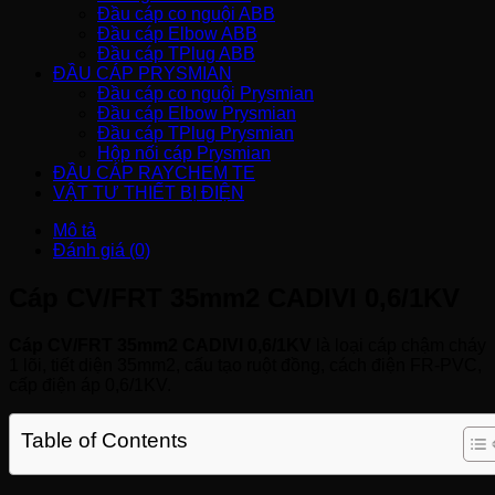
Đầu cáp co nguội ABB
Đầu cáp Elbow ABB
Đầu cáp TPlug ABB
ĐẦU CÁP PRYSMIAN
Đầu cáp co nguội Prysmian
Đầu cáp Elbow Prysmian
Đầu cáp TPlug Prysmian
Hộp nối cáp Prysmian
ĐẦU CÁP RAYCHEM TE
VẬT TƯ THIẾT BỊ ĐIỆN
Mô tả
Đánh giá (0)
Cáp CV/FRT 35mm2 CADIVI 0,6/1KV
Cáp CV/FRT 35mm2 CADIVI 0,6/1KV
là loại cáp chậm cháy
1 lõi, tiết diện 35mm2, cấu tạo ruột đồng, cách điện FR-PVC,
cấp điện áp 0,6/1KV.
Table of Contents