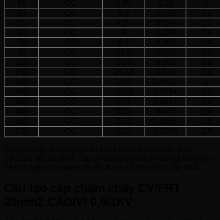
16
CC
4,65
1,15
1
25
CC
5,8
0,727
1,2
35
CC
6,85
0,524
1,2
50
CC
8
0,387
1,4
70
CC
9,7
0,268
1,4
95
CC
11,3
0,193
1,6
120
CC
12,7
0,153
1,6
150
CC
14,13
0,124
1,8
185
CC
15,7
0,0991
2
240
CC
18,03
0,0754
2,2
300
CC
20,4
0,0601
2,4
400
CC
23,2
0,047
2,6
500
CC
26,2
0,0366
2,8
630
CC
30,2
0,0283
2,8
Bảng thông số mang giá trị tham khảo từ nhà sản xuất
CADIVI, để lựa chọn cáp có thông số chính xác vui lòng liên
hệ trực tiếp cho chúng tôi để được hỗ trợ chính xác nhất.
Cấu tạo cáp chậm cháy CV/FRT
35mm2 CADIVI 0,6/1KV