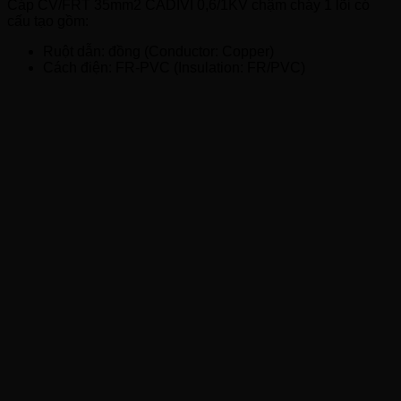
Cáp CV/FRT 35mm2 CADIVI 0,6/1KV chậm cháy 1 lõi có
cấu tạo gồm:
Ruột dẫn: đồng (Conductor: Copper)
Cách điện: FR-PVC (Insulation: FR/PVC)