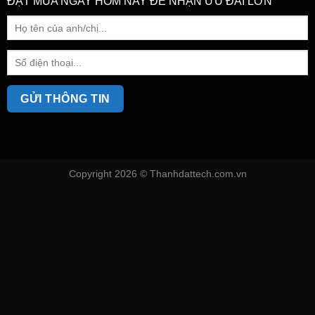
ĐẶT MUA NGAY HÔM NAY ĐỂ NHẬN ƯU ĐÃI LỚN
Copyright 2026 ©
Thanhdattech.com.vn