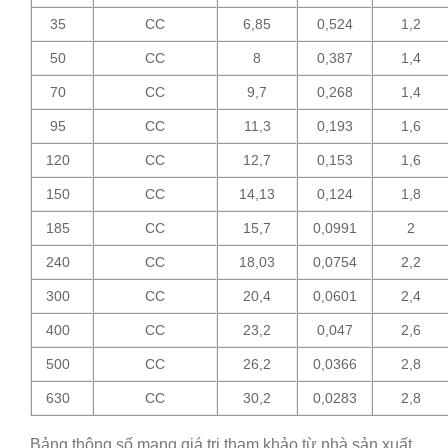
35
CC
6,85
0,524
1,2
50
CC
8
0,387
1,4
70
CC
9,7
0,268
1,4
95
CC
11,3
0,193
1,6
120
CC
12,7
0,153
1,6
150
CC
14,13
0,124
1,8
185
CC
15,7
0,0991
2
240
CC
18,03
0,0754
2,2
300
CC
20,4
0,0601
2,4
400
CC
23,2
0,047
2,6
500
CC
26,2
0,0366
2,8
630
CC
30,2
0,0283
2,8
Bảng thông số mang giá trị tham khảo từ nhà sản xuất