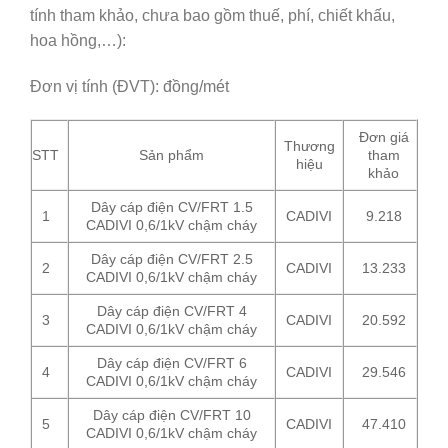
tính tham khảo, chưa bao gồm thuế, phí, chiết khấu,
hoa hồng,…):
Đơn vị tính (ĐVT): đồng/mét
Đơn giá
Thương
STT
Sản phẩm
tham
hiệu
khảo
Dây cáp điện CV/FRT 1.5
1
CADIVI
9.218
CADIVI 0,6/1kV chậm cháy
Dây cáp điện CV/FRT 2.5
2
CADIVI
13.233
CADIVI 0,6/1kV chậm cháy
Dây cáp điện CV/FRT 4
3
CADIVI
20.592
CADIVI 0,6/1kV chậm cháy
Dây cáp điện CV/FRT 6
4
CADIVI
29.546
CADIVI 0,6/1kV chậm cháy
Dây cáp điện CV/FRT 10
5
CADIVI
47.410
CADIVI 0,6/1kV chậm cháy