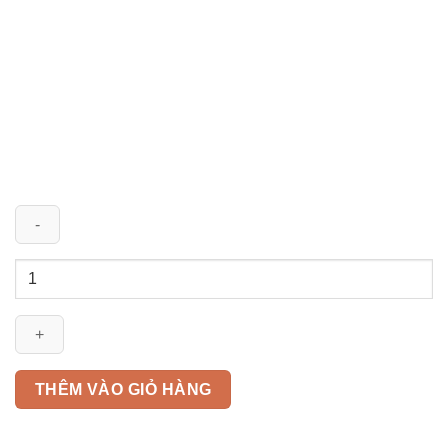
Cáp
CV/FRT
50mm2
CADIVI
0,6/1KV
số
THÊM VÀO GIỎ HÀNG
lượng