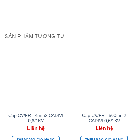
SẢN PHẨM TƯƠNG TỰ
Cáp CV/FRT 4mm2 CADIVI
Cáp CV/FRT 500mm2
0,6/1KV
CADIVI 0,6/1KV
THÊM VÀO GIỎ HÀNG
THÊM VÀO GIỎ HÀNG