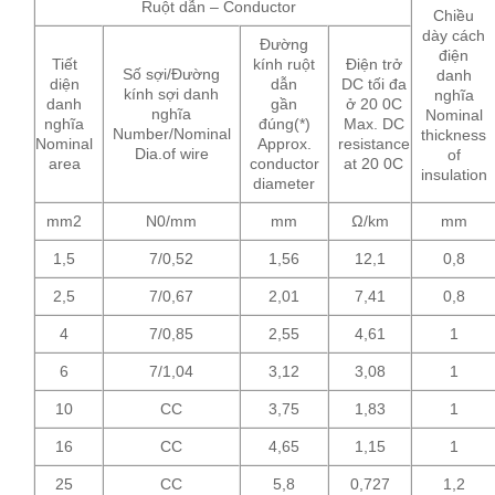
Ruột dẫn – Conductor
Chiều
dày cách
Đường
điện
Tiết
kính ruột
Điện trở
Số sợi/Đường
danh
diện
dẫn
DC tối đa
kính sợi danh
nghĩa
danh
gần
ở 20 0C
nghĩa
Nominal
nghĩa
đúng(*)
Max. DC
Number/Nominal
thickness
Nominal
Approx.
resistance
Dia.of wire
of
area
conductor
at 20 0C
insulation
diameter
mm2
N0/mm
mm
Ω/km
mm
1,5
7/0,52
1,56
12,1
0,8
2,5
7/0,67
2,01
7,41
0,8
4
7/0,85
2,55
4,61
1
6
7/1,04
3,12
3,08
1
10
CC
3,75
1,83
1
16
CC
4,65
1,15
1
25
CC
5,8
0,727
1,2