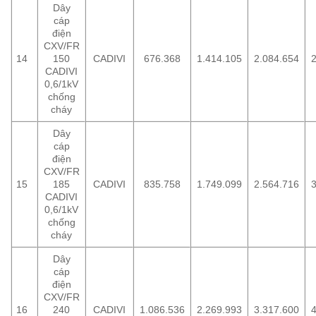
Dây
cáp
điện
CXV/FR
14
150
CADIVI
676.368
1.414.105
2.084.654
2
CADIVI
0,6/1kV
chống
cháy
Dây
cáp
điện
CXV/FR
15
185
CADIVI
835.758
1.749.099
2.564.716
CADIVI
0,6/1kV
chống
cháy
Dây
cáp
điện
CXV/FR
16
240
CADIVI
1.086.536
2.269.993
3.317.600
4