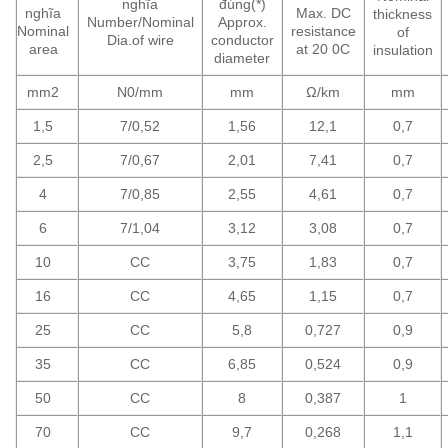
nghĩa
đúng(*)
nghĩa
Max. DC
thickness
Number/Nominal
Approx.
Nominal
resistance
of
Dia.of wire
conductor
area
at 20 0C
insulation
diameter
mm2
N0/mm
mm
Ω/km
mm
1,5
7/0,52
1,56
12,1
0,7
2,5
7/0,67
2,01
7,41
0,7
4
7/0,85
2,55
4,61
0,7
6
7/1,04
3,12
3,08
0,7
10
CC
3,75
1,83
0,7
16
CC
4,65
1,15
0,7
25
CC
5,8
0,727
0,9
35
CC
6,85
0,524
0,9
50
CC
8
0,387
1
70
CC
9,7
0,268
1,1