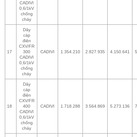
CADIVI
0,6/1kV
chống
cháy
Dây
cáp
điện
CXV/FR
17
300
CADIVI
1.354.210
2.827.935
4.150.641
5
CADIVI
0,6/1kV
chống
cháy
Dây
cáp
điện
CXV/FR
18
400
CADIVI
1.718.288
3.564.869
5.273.136
7
CADIVI
0,6/1kV
chống
cháy