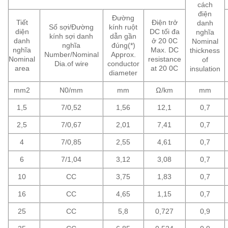
cách
điện
Đường
Tiết
Điện trở
danh
Số sợi/Đường
kính ruột
diện
DC tối đa
nghĩa
kính sợi danh
dẫn gần
danh
ở 20 0C
Nominal
nghĩa
đúng(*)
nghĩa
Max. DC
thickness
Number/Nominal
Approx.
Nominal
resistance
of
Dia.of wire
conductor
area
at 20 0C
insulation
diameter
mm2
N0/mm
mm
Ω/km
mm
1,5
7/0,52
1,56
12,1
0,7
2,5
7/0,67
2,01
7,41
0,7
4
7/0,85
2,55
4,61
0,7
6
7/1,04
3,12
3,08
0,7
10
CC
3,75
1,83
0,7
16
CC
4,65
1,15
0,7
25
CC
5,8
0,727
0,9