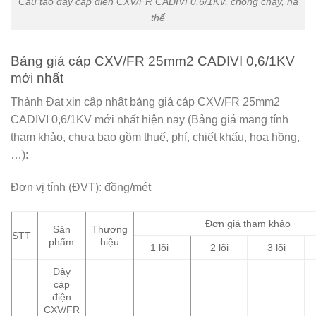
Cấu tạo dây cáp điện CXV/FR CADIVI 0,6/1KV, chống cháy, hạ
thế
Bảng giá cáp CXV/FR 25mm2 CADIVI 0,6/1KV
mới nhất
Thành Đạt xin cập nhật bảng giá cáp CXV/FR 25mm2
CADIVI 0,6/1KV mới nhất hiện nay (Bảng giá mang tính
tham khảo, chưa bao gồm thuế, phí, chiết khấu, hoa hồng,
…):
Đơn vị tính (ĐVT): đồng/mét
Đơn giá tham khảo
Sản
Thương
STT
phẩm
hiệu
1 lõi
2 lõi
3 lõi
Dây
cáp
điện
CXV/FR