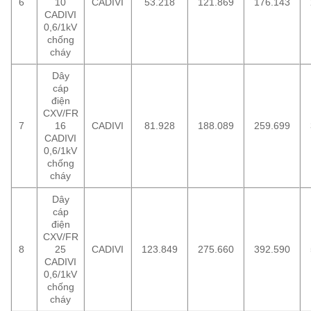
6
10
CADIVI
53.218
121.869
176.143
CADIVI
0,6/1kV
chống
cháy
Dây
cáp
điện
CXV/FR
7
16
CADIVI
81.928
188.089
259.699
CADIVI
0,6/1kV
chống
cháy
Dây
cáp
điện
CXV/FR
8
25
CADIVI
123.849
275.660
392.590
CADIVI
0,6/1kV
chống
cháy