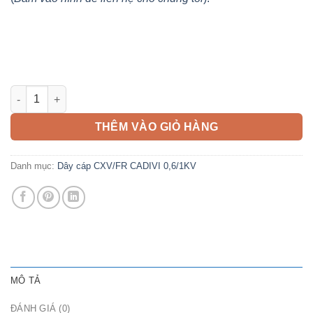
Cáp CXV/FR 25mm2 CADIVI 0,6/1KV số lượng
THÊM VÀO GIỎ HÀNG
Danh mục:
Dây cáp CXV/FR CADIVI 0,6/1KV
MÔ TẢ
ĐÁNH GIÁ (0)