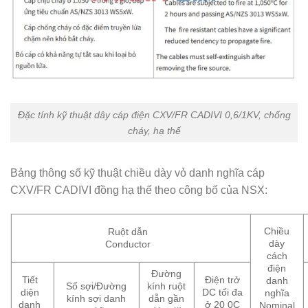
Đặc tính kỹ thuật dây cáp điện CXV/FR CADIVI 0,6/1KV, chống
cháy, hạ thế
Bảng thông số kỹ thuật chiều dày vỏ danh nghĩa cáp
CXV/FR CADIVI đồng hạ thế theo công bố của NSX:
Chiều
Ruột dẫn
dày
Conductor
cách
điện
Đường
Tiết
Điện trở
danh
Số sợi/Đường
kính ruột
diện
DC tối đa
nghĩa
kính sợi danh
dẫn gần
danh
ở 20 0C
Nominal