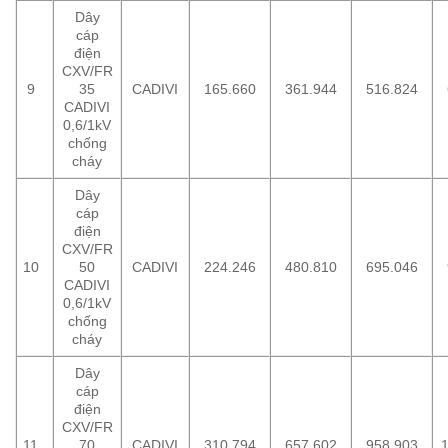
Dây
cáp
điện
CXV/FR
9
35
CADIVI
165.660
361.944
516.824
CADIVI
0,6/1kV
chống
cháy
Dây
cáp
điện
CXV/FR
10
50
CADIVI
224.246
480.810
695.046
CADIVI
0,6/1kV
chống
cháy
Dây
cáp
điện
CXV/FR
11
70
CADIVI
310.794
657.602
958.903
1