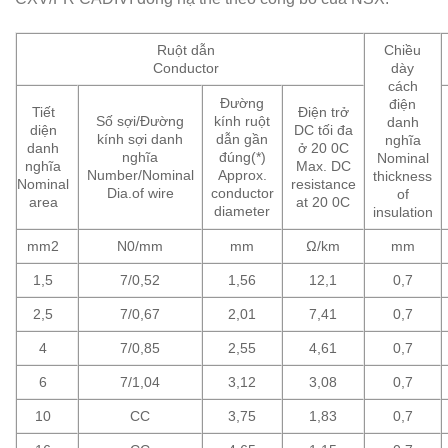
Ruột dẫn
Chiều
Conductor
dày
cách
Đường
điện
Tiết
Điện trở
Số sợi/Đường
kính ruột
danh
diện
DC tối đa
kính sợi danh
dẫn gần
nghĩa
danh
ở 20 0C
nghĩa
đúng(*)
Nominal
nghĩa
Max. DC
Number/Nominal
Approx.
thickness
Nominal
resistance
Dia.of wire
conductor
of
area
at 20 0C
diameter
insulation
mm2
N0/mm
mm
Ω/km
mm
1,5
7/0,52
1,56
12,1
0,7
2,5
7/0,67
2,01
7,41
0,7
4
7/0,85
2,55
4,61
0,7
6
7/1,04
3,12
3,08
0,7
10
CC
3,75
1,83
0,7