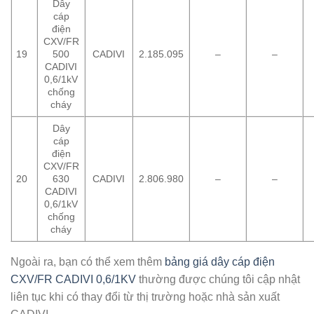
Dây
cáp
điện
CXV/FR
19
500
CADIVI
2.185.095
–
–
CADIVI
0,6/1kV
chống
cháy
Dây
cáp
điện
CXV/FR
20
630
CADIVI
2.806.980
–
–
CADIVI
0,6/1kV
chống
cháy
Ngoài ra, bạn có thể xem thêm
bảng giá dây cáp điện
CXV/FR CADIVI 0,6/1KV
thường được chúng tôi cập nhật
liên tục khi có thay đổi từ thị trường hoặc nhà sản xuất