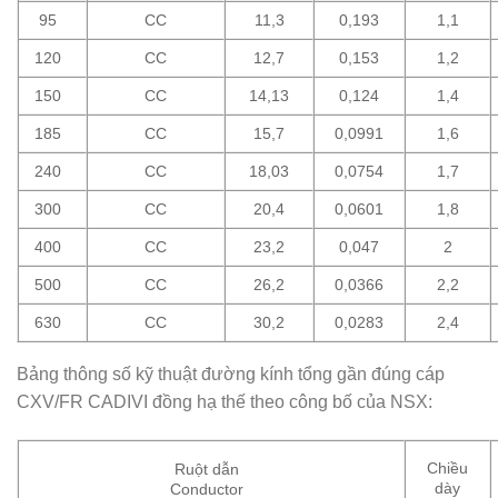
95
CC
11,3
0,193
1,1
120
CC
12,7
0,153
1,2
150
CC
14,13
0,124
1,4
185
CC
15,7
0,0991
1,6
240
CC
18,03
0,0754
1,7
300
CC
20,4
0,0601
1,8
400
CC
23,2
0,047
2
500
CC
26,2
0,0366
2,2
630
CC
30,2
0,0283
2,4
Bảng thông số kỹ thuật đường kính tổng gần đúng cáp
CXV/FR CADIVI đồng hạ thế theo công bố của NSX:
Chiều
Ruột dẫn
dày
Conductor