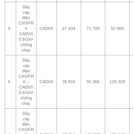
Dây
cáp
điện
CXV/FR
4
4
CADIVI
27.434
71.709
92.906
CADIVI
0,6/1kV
chống
cháy
Dây
cáp
điện
CXV/FR
5
6 –
CADIVI
35.915
91.366
120.329
CADIVI
0,6/1kV
chống
cháy
Dây
cáp
điện
CXV/FR