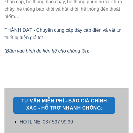
khẩn cấp, hệ thống báo cháy, hệ thống phun nước chữa
cháy, hệ thống báo khói và hút khói, hệ thống đèn thoát
hiểm…
THÀNH ĐẠT - Chuyên cung cấp dây cáp điện và vật tư
thiết bị điện giá tốt
(
Bấm vào hình để liên hệ cho chúng tôi
):
TƯ VẤN MIỄN PHÍ - BÁO GIÁ CHÍNH
XÁC - HỖ TRỢ NHANH CHÓNG:
HOTLINE: 037 597 99 90