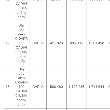
CADIVI
0,6/1kV
chống
cháy
Dây
cáp
điện
CXV/FR
12
95
CADIVI
421.828
886.985
1.301.498
1
CADIVI
0,6/1kV
chống
cháy
Dây
cáp
điện
CXV/FR
13
120
CADIVI
568.480
1.199.286
1.744.644
2
CADIVI
0,6/1kV
chống
cháy