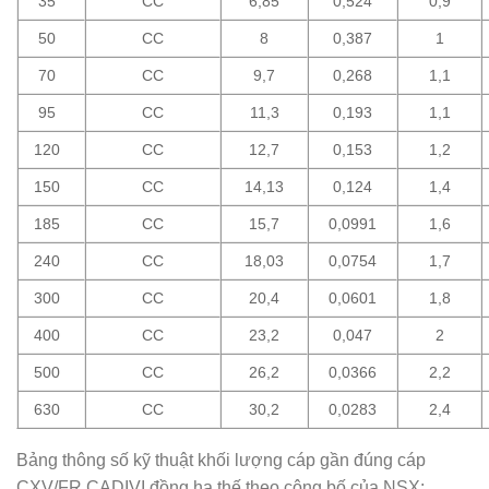
35
CC
6,85
0,524
0,9
50
CC
8
0,387
1
70
CC
9,7
0,268
1,1
95
CC
11,3
0,193
1,1
120
CC
12,7
0,153
1,2
150
CC
14,13
0,124
1,4
185
CC
15,7
0,0991
1,6
240
CC
18,03
0,0754
1,7
300
CC
20,4
0,0601
1,8
400
CC
23,2
0,047
2
500
CC
26,2
0,0366
2,2
630
CC
30,2
0,0283
2,4
Bảng thông số kỹ thuật khối lượng cáp gần đúng cáp
CXV/FR CADIVI đồng hạ thế theo công bố của NSX: