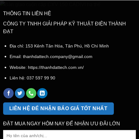
THÔNG TIN LIÊN HỆ
CÔNG TY TNHH GIẢI PHÁP KỸ THUẬT ĐIỆN THÀNH
ĐẠT
Địa chỉ: 153 Kênh Tân Hóa, Tân Phú, Hồ Chí Minh
Email:
thanhdattech.company@gmail.com
Website: https://thanhdattech.com.vn/
Liên hệ:
037 597 99 90
LIÊN HỆ ĐỂ NHẬN BÁO GIÁ TỐT NHẤT
ĐẶT MUA NGAY HÔM NAY ĐỂ NHẬN ƯU ĐÃI LỚN