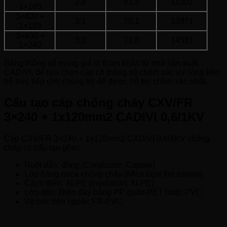
2,9
63,5
11301
1×185
3×400 +
3,1
70,1
13971
1×185
3×400 +
3,2
71,8
14581
1×240
Bảng thông số mang giá trị tham khảo từ nhà sản xuất
CADIVI, để lựa chọn cáp có thông số chính xác vui lòng liên
hệ trực tiếp cho chúng tôi để được hỗ trợ chính xác nhất.
Cấu tạo cáp chống cháy CXV/FR
3×240 + 1x120mm2 CADIVI 0,6/1KV
Cáp CXV/FR 3×240 + 1x120mm2 CADIVI 0,6/1KV chống
cháy có cấu tạo gồm:
Ruột dẫn: đồng (Conductor: Copper)
Lớp băng mica chống cháy (Mica tape fire barrier)
Cách điện: XLPE (Insulation: XLPE)
Lớp độn: Điền đầy bằng PP quấn PET hoặc PVC
Vỏ bọc bên ngoài: FR-PVC