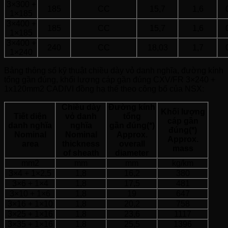
3×300 +
185
CC
15,7
1,6
1×185
3×400 +
185
CC
15,7
1,6
1×185
3×400 +
240
CC
18,03
1,7
1×240
Bảng thông số kỹ thuật chiều dày vỏ danh nghĩa, đường kính
tổng gần đúng, khối lượng cáp gần đúng CXV/FR 3×240 +
1x120mm2 CADIVI đồng hạ thế theo công bố của NSX:
Chiều dày
Đường kính
Khối lượng
Tiết diện
vỏ danh
tổng
cáp gần
danh nghĩa
nghĩa
gần đúng(*)
đúng(*)
Nominal
Nominal
Approx.
Approx.
area
thickness
overall
mass
of sheath
diameter
mm2
mm
mm
kg/km
3×4 + 1×2,5
1,8
16,2
380
3×6 + 1×4
1,8
17,5
481
3×10 + 1×6
1,8
19
647
3×16 + 1×10
1,8
20,2
758
3×25 + 1×16
1,8
23,6
1117
3×35 + 1×16
1,8
25,5
1396