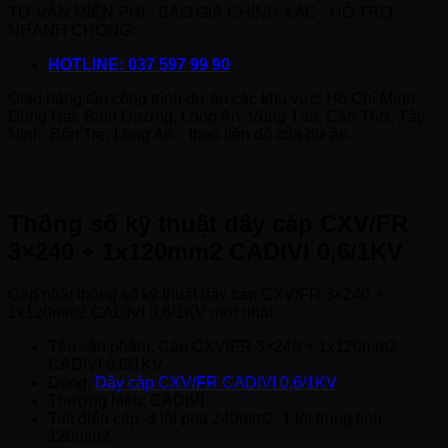
TƯ VẤN MIỄN PHÍ - BÁO GIÁ CHÍNH XÁC - HỖ TRỢ
NHANH CHÓNG:
HOTLINE: 037 597 99 90
Giao hàng tận công trình dự án các khu vực: Hồ Chí Minh,
Đồng Nai, Bình Dương, Long An, Vũng Tàu, Cần Thơ, Tây
Ninh, Bến Tre, Long An... theo tiến độ của dự án.
Thông số kỹ thuật dây cáp CXV/FR
3×240 + 1x120mm2 CADIVI 0,6/1KV
Cập nhật thông số kỹ thuật dây cáp CXV/FR 3×240 +
1x120mm2 CADIVI 0,6/1KV mới nhất:
Tên sản phẩm: Cáp CXV/FR 3×240 + 1x120mm2
CADIVI 0,6/1KV
Dòng:
Dây cáp CXV/FR CADIVI 0,6/1KV
Thương hiệu: CADIVI
Tiết diện cáp: 3 lõi pha 240mm2, 1 lõi trung tính
120mm2