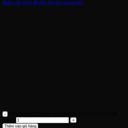
(
Bấm vào hình để liên hệ cho chúng tôi
):
Cáp CXV/FR 3x240 + 1x120mm2 CADIVI 0,6/1KV số
lượng
Thêm vào giỏ hàng