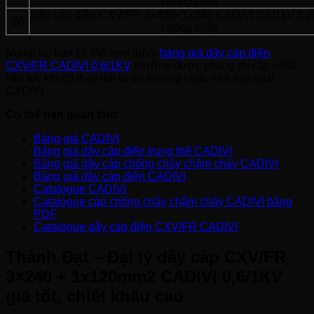
chống cháy
Dây cáp điện CXV/FR 3×400+1×240 CADIVI 0,6/1kV 3 ph
26
chống cháy
Ngoài ra, bạn có thể xem thêm
bảng giá dây cáp điện
CXV/FR CADIVI 0,6/1KV
thường được chúng tôi cập nhật
liên tục khi có thay đổi từ thị trường hoặc nhà sản xuất
CADIVI.
Có thể bạn quan tâm:
Bảng giá CADIVI
Bảng giá dây cáp điện trung thế CADIVI
Bảng giá dây cáp chống cháy chậm cháy CADIVI
Bảng giá dây cáp điện CADIVI
Catalogue CADIVI
Catalogue cáp chống cháy chậm cháy CADIVI bảng
PDF
Catalogue dây cáp điện CXV/FR CADIVI
Thành Đạt – Đại lý dây cáp CXV/FR
3×240 + 1x120mm2 CADIVI 0,6/1KV
giá tốt, chiết khấu cao