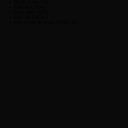
Số lõi: 3 pha 4 lõi
Ruột dẫn: Đồng
Cách điện: XLPE
Điện áp: 0,6/1KV
Tiêu chuẩn áp dụng: TCVN, IEC