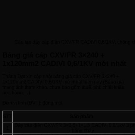
Cấu tạo dây cáp điện CXV/FR CADIVI 0,6/1KV, chống ch
Bảng giá cáp CXV/FR 3×240 +
1x120mm2 CADIVI 0,6/1KV mới nhất
Thành Đạt xin cập nhật bảng giá cáp CXV/FR 3×240 +
1x120mm2 CADIVI 0,6/1KV mới nhất hiện nay (Bảng giá
mang tính tham khảo, chưa bao gồm thuế, phí, chiết khấu,
hoa hồng,…):
Đơn vị tính (ĐVT): đồng/mét
STT
Sản phẩm
Dây cáp điện CXV/FR 3×2.5+1×1.5 CADIVI 0,6/1kV 3 pha
1
chống cháy