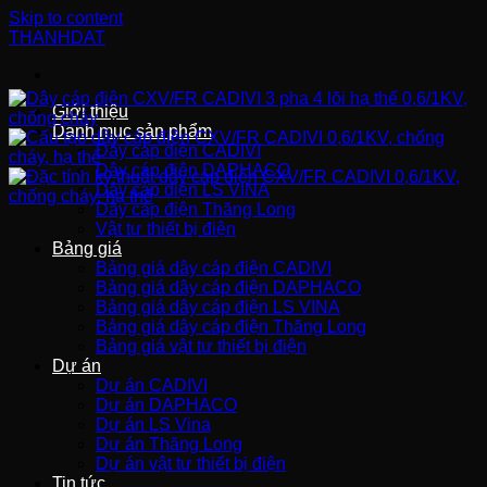
Skip to content
THANHDAT
Giới thiệu
Danh mục sản phẩm
Dây cáp điện CADIVI
Dây cáp điện DAPHACO
Dây cáp điện LS VINA
Dây cáp điện Thăng Long
Vật tư thiết bị điện
Bảng giá
Bảng giá dây cáp điện CADIVI
Bảng giá dây cáp điện DAPHACO
Bảng giá dây cáp điện LS VINA
Bảng giá dây cáp điện Thăng Long
Bảng giá vật tư thiết bị điện
Dự án
Dự án CADIVI
Dự án DAPHACO
Dự án LS Vina
Dự án Thăng Long
Dự án vật tư thiết bị điện
Tin tức