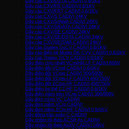
Dây cáp CXV/DSTA CADIVI 0,6/1KV
Dây cáp CXV/FR CADIVI 0,6/1KV
Dây cáp CXV/FRT CADIVI 0,6/1KV
Dây cáp CXV/S CADIVI 24KV
Dây cáp CXV/S/AWA CADIVI 24KV
Dây cáp CXV/S/DATA CADIVI 24KV
Dây cáp CXV/SE CADIVI 24KV
Dây cáp CXV/SE/DSTA CADIVI 24KV
Dây cáp CXV/SE/SWA CADIVI 24KV
Dây cáp Duplex DuCV CADIVI 0,6/1KV
Dây cáp điện kế Muller DK-CVV CADIVI 0,6/1KV
Dây cáp Triplex TrCV CADIVI 0,6/1KV
Dây điện chịu nhiệt VCm/HR-LF CADIVI 600V
Dây điện đôi VCmd CADIVI 0,6/1KV
Dây điện đôi VCmo CADIVI 300/500V
Dây điện đôi VCmo-LF CADIVI 450/750V
Dây điện đôi ZCmo-HF CADIVI 450/750V
Dây điện hạ thế CZ-HF CADIVI 0,6/1KV
Dây điện mềm tròn VCmt CADIVI 300/500V
Dây đơn cứng VC CADIVI
Dây đơn mềm VCm CADIVI
Dây đơn mềm ZCm-HF CADIVI 0,6/1KV
Dây đồng trần xoắn C CADIVI
Dây nhôm lõi thép ACSR As CADIVI
Dây nhôm lõi thép AsXV CADIVI 24KV