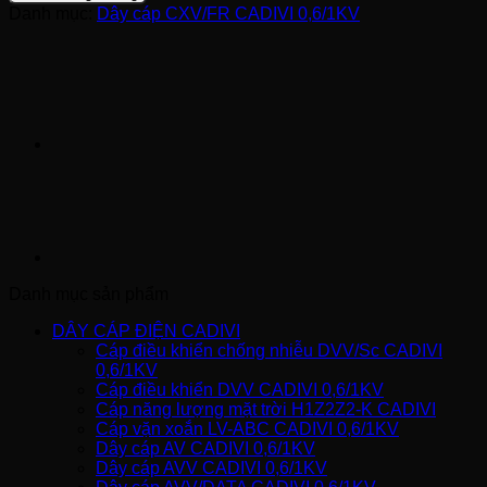
Danh mục:
Dây cáp CXV/FR CADIVI 0,6/1KV
Danh mục sản phẩm
DÂY CÁP ĐIỆN CADIVI
Cáp điều khiển chống nhiễu DVV/Sc CADIVI
0,6/1KV
Cáp điều khiển DVV CADIVI 0,6/1KV
Cáp năng lượng mặt trời H1Z2Z2-K CADIVI
Cáp vặn xoắn LV-ABC CADIVI 0,6/1KV
Dây cáp AV CADIVI 0,6/1KV
Dây cáp AVV CADIVI 0,6/1KV