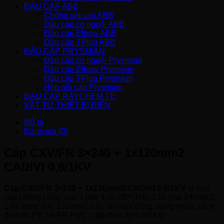
ĐẦU CÁP ABB
Chống sét van ABB
Đầu cáp co nguội ABB
Đầu cáp Elbow ABB
Đầu cáp TPlug ABB
ĐẦU CÁP PRYSMIAN
Đầu cáp co nguội Prysmian
Đầu cáp Elbow Prysmian
Đầu cáp TPlug Prysmian
Hộp nối cáp Prysmian
ĐẦU CÁP RAYCHEM TE
VẬT TƯ THIẾT BỊ ĐIỆN
Mô tả
Đánh giá (0)
Cáp CXV/FR 3×240 + 1x120mm2
CADIVI 0,6/1KV
Cáp CXV/FR 3×240 + 1x120mm2 CADIVI 0,6/1KV
là loại
cáp chống cháy, loại 3 pha 4 lõi (3P+1N), 3 lõi pha 240mm2,
1 lõi trung tính 120mm2, cấu tạo ruột đồng, băng mica, cách
điện XLPE, vỏ FR-PVC, cấp điện áp 0,6/1KV.