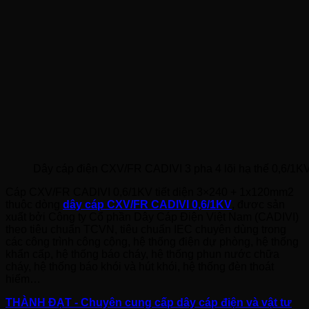
Dây cáp điện CXV/FR CADIVI 3 pha 4 lõi hạ thế 0,6/1K
Cáp CXV/FR CADIVI 0,6/1KV tiết diện 3×240 + 1x120mm2
thuộc dòng
dây cáp CXV/FR CADIVI 0,6/1KV
, được sản
xuất bởi Công ty Cổ phần Dây Cáp Điện Việt Nam (CADIVI)
theo tiêu chuẩn TCVN, tiêu chuẩn IEC chuyên dùng trong
các công trình công cộng, hệ thống điện dự phòng, hệ thống
khẩn cấp, hệ thống báo cháy, hệ thống phun nước chữa
cháy, hệ thống báo khói và hút khói, hệ thống đèn thoát
hiểm…
THÀNH ĐẠT - Chuyên cung cấp dây cáp điện và vật tư