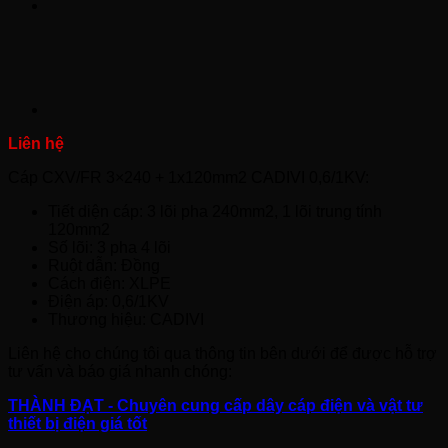
Cáp CXV/FR 3×240 + 1x120mm2 CADIVI 0,6/1KV:
Tiết diện cáp: 3 lõi pha 240mm2, 1 lõi trung tính
120mm2
Số lõi: 3 pha 4 lõi
Ruột dẫn: Đồng
Cách điện: XLPE
Điện áp: 0,6/1KV
Thương hiệu: CADIVI
Liên hệ cho chúng tôi qua thông tin bên dưới để được hỗ trợ
tư vấn và báo giá nhanh chóng:
THÀNH ĐẠT - Chuyên cung cấp dây cáp điện và vật tư
thiết bị điện giá tốt