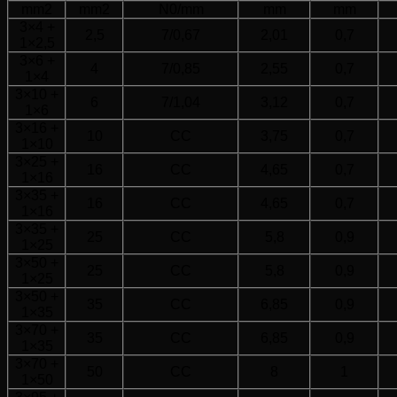
mm2
mm2
N0/mm
mm
mm
3×4 +
2,5
7/0,67
2,01
0,7
1×2,5
3×6 +
4
7/0,85
2,55
0,7
1×4
3×10 +
6
7/1,04
3,12
0,7
1×6
3×16 +
10
CC
3,75
0,7
1×10
3×25 +
16
CC
4,65
0,7
1×16
3×35 +
16
CC
4,65
0,7
1×16
3×35 +
25
CC
5,8
0,9
1×25
3×50 +
25
CC
5,8
0,9
1×25
3×50 +
35
CC
6,85
0,9
1×35
3×70 +
35
CC
6,85
0,9
1×35
3×70 +
50
CC
8
1
1×50