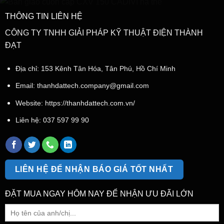
THÔNG TIN LIÊN HỆ
CÔNG TY TNHH GIẢI PHÁP KỸ THUẬT ĐIỆN THÀNH
ĐẠT
Địa chỉ: 153 Kênh Tân Hóa, Tân Phú, Hồ Chí Minh
Email:
thanhdattech.company@gmail.com
Website: https://thanhdattech.com.vn/
Liên hệ:
037 597 99 90
LIÊN HỆ ĐỂ NHẬN BÁO GIÁ TỐT NHẤT
ĐẶT MUA NGAY HÔM NAY ĐỂ NHẬN ƯU ĐÃI LỚN