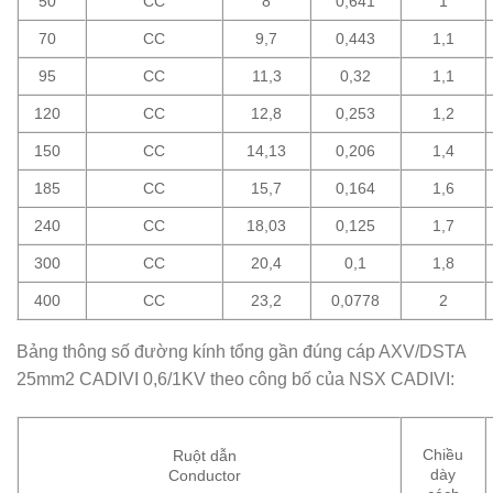
50
CC
8
0,641
1
70
CC
9,7
0,443
1,1
95
CC
11,3
0,32
1,1
120
CC
12,8
0,253
1,2
150
CC
14,13
0,206
1,4
185
CC
15,7
0,164
1,6
240
CC
18,03
0,125
1,7
300
CC
20,4
0,1
1,8
400
CC
23,2
0,0778
2
Bảng thông số đường kính tổng gần đúng cáp AXV/DSTA
25mm2 CADIVI 0,6/1KV theo công bố của NSX CADIVI:
Chiều
Ruột dẫn
dày
Conductor