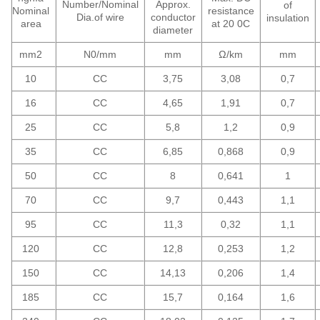
Number/Nominal
Approx.
of
Nominal
resistance
Dia.of wire
conductor
insulation
area
at 20 0C
diameter
mm2
N0/mm
mm
Ω/km
mm
10
CC
3,75
3,08
0,7
16
CC
4,65
1,91
0,7
25
CC
5,8
1,2
0,9
35
CC
6,85
0,868
0,9
50
CC
8
0,641
1
70
CC
9,7
0,443
1,1
95
CC
11,3
0,32
1,1
120
CC
12,8
0,253
1,2
150
CC
14,13
0,206
1,4
185
CC
15,7
0,164
1,6