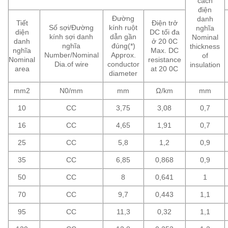
cách
điện
Đường
danh
Tiết
Điện trở
Số sợi/Đường
kính ruột
nghĩa
diện
DC tối đa
kính sợi danh
dẫn gần
Nominal
danh
ở 20 0C
nghĩa
đúng(*)
thickness
nghĩa
Max. DC
Number/Nominal
Approx.
of
Nominal
resistance
Dia.of wire
conductor
insulation
area
at 20 0C
diameter
mm2
N0/mm
mm
Ω/km
mm
10
CC
3,75
3,08
0,7
16
CC
4,65
1,91
0,7
25
CC
5,8
1,2
0,9
35
CC
6,85
0,868
0,9
50
CC
8
0,641
1
70
CC
9,7
0,443
1,1
95
CC
11,3
0,32
1,1