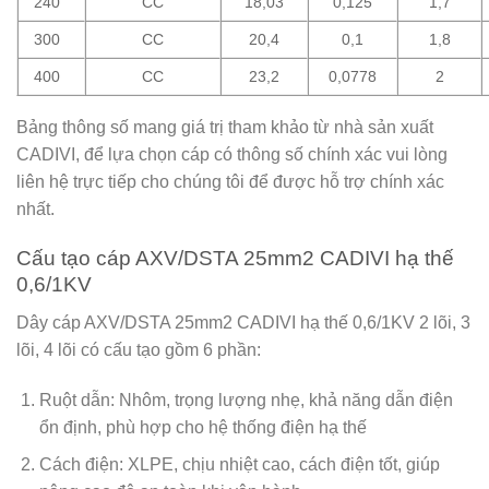
240
CC
18,03
0,125
1,7
300
CC
20,4
0,1
1,8
400
CC
23,2
0,0778
2
Bảng thông số mang giá trị tham khảo từ nhà sản xuất
CADIVI, để lựa chọn cáp có thông số chính xác vui lòng
liên hệ trực tiếp cho chúng tôi để được hỗ trợ chính xác
nhất.
Cấu tạo cáp AXV/DSTA 25mm2 CADIVI hạ thế
0,6/1KV
Dây cáp AXV/DSTA 25mm2 CADIVI hạ thế 0,6/1KV 2 lõi, 3
lõi, 4 lõi có cấu tạo gồm 6 phần:
Ruột dẫn: Nhôm, trọng lượng nhẹ, khả năng dẫn điện
ổn định, phù hợp cho hệ thống điện hạ thế
Cách điện: XLPE, chịu nhiệt cao, cách điện tốt, giúp