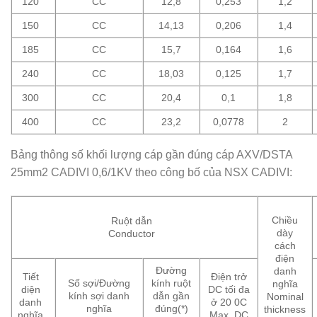
120
CC
12,8
0,253
1,2
150
CC
14,13
0,206
1,4
185
CC
15,7
0,164
1,6
240
CC
18,03
0,125
1,7
300
CC
20,4
0,1
1,8
400
CC
23,2
0,0778
2
Bảng thông số khối lượng cáp gần đúng cáp AXV/DSTA
25mm2 CADIVI 0,6/1KV theo công bố của NSX CADIVI:
Chiều
Ruột dẫn
dày
Conductor
cách
điện
Đường
danh
Tiết
Điện trở
Số sợi/Đường
kính ruột
nghĩa
diện
DC tối đa
kính sợi danh
dẫn gần
Nominal
danh
ở 20 0C
nghĩa
đúng(*)
thickness
nghĩa
Max. DC