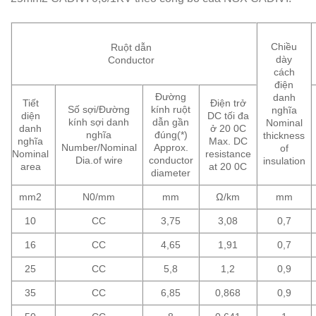
Chiều
Ruột dẫn
dày
Conductor
cách
điện
Đường
danh
Tiết
Điện trở
Số sợi/Đường
kính ruột
nghĩa
diện
DC tối đa
kính sợi danh
dẫn gần
Nominal
danh
ở 20 0C
nghĩa
đúng(*)
thickness
nghĩa
Max. DC
Number/Nominal
Approx.
of
Nominal
resistance
Dia.of wire
conductor
insulation
area
at 20 0C
diameter
mm2
N0/mm
mm
Ω/km
mm
10
CC
3,75
3,08
0,7
16
CC
4,65
1,91
0,7
25
CC
5,8
1,2
0,9
35
CC
6,85
0,868
0,9