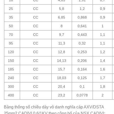
16
CC
4,65
1,91
0,7
25
CC
5,8
1,2
0,9
35
CC
6,85
0,868
0,9
50
CC
8
0,641
1
70
CC
9,7
0,443
1,1
95
CC
11,3
0,32
1,1
120
CC
12,8
0,253
1,2
150
CC
14,13
0,206
1,4
185
CC
15,7
0,164
1,6
240
CC
18,03
0,125
1,7
300
CC
20,4
0,1
1,8
400
CC
23,2
0,0778
2
Bảng thông số chiều dày vỏ danh nghĩa cáp AXV/DSTA
25mm2 CADIVI 0,6/1KV theo công bố của NSX CADIVI: