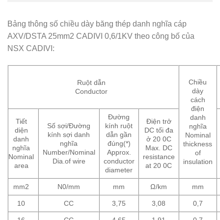
Bảng thông số chiều dày băng thép danh nghĩa cáp
AXV/DSTA 25mm2 CADIVI 0,6/1KV theo công bố của
NSX CADIVI:
Chiều
Ruột dẫn
dày
Conductor
cách
điện
Đường
danh
Tiết
Điện trở
Số sợi/Đường
kính ruột
nghĩa
diện
DC tối đa
kính sợi danh
dẫn gần
Nominal
danh
ở 20 0C
nghĩa
đúng(*)
thickness
nghĩa
Max. DC
Number/Nominal
Approx.
of
Nominal
resistance
Dia.of wire
conductor
insulation
area
at 20 0C
diameter
mm2
N0/mm
mm
Ω/km
mm
10
CC
3,75
3,08
0,7