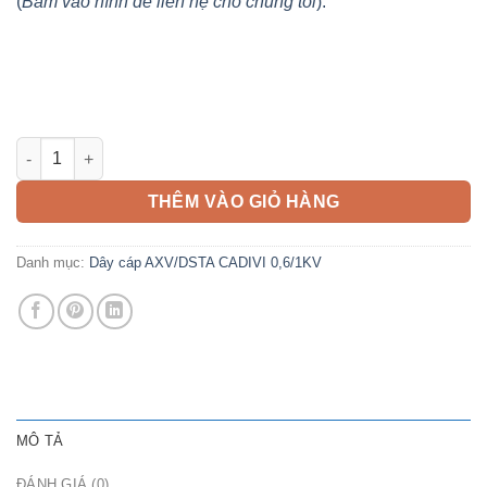
(
Bấm vào hình để liên hệ cho chúng tôi
):
Cáp AXV/DSTA 25mm2 CADIVI 0,6/1KV 2 lõi, 3 lõi, 4 lõi số lượng
THÊM VÀO GIỎ HÀNG
Danh mục:
Dây cáp AXV/DSTA CADIVI 0,6/1KV
MÔ TẢ
ĐÁNH GIÁ (0)