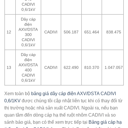
CADIVI
0,6/1kV
Dây cáp
điện
AXV/DSTA
12
CADIVI
506.187
651.464
838.475
300
CADIVI
0,6/1kV
Dây cáp
điện
AXV/DSTA
13
CADIVI
622.490
810.370
1.047.057
400
CADIVI
0,6/1kV
Xem toàn bộ
bảng giá dây cáp điện AXV/DSTA CADIVI
0,6/1KV
được chúng tôi cập nhật liên tục khi có thay đổi từ
thị trường hoặc nhà sản xuất CADIVI. Ngoài ra, nếu bạn
quan tâm đến dòng cáp hạ thế ruột nhôm CADIVI và so
sánh báo giá, bạn có thể xem trực tiếp tại
Bảng giá cáp hạ