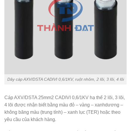
Dây cáp AXV/DSTA CADIVI 0,6/1KV, ruột nhôm, 2 lõi, 3 lõi, 4 lõi
Cáp AXV/DSTA 25mm2 CADIVI 0,6/1KV hạ thế 2 lõi, 3 lõi,
4 lõi được nhận biết bằng màu đỏ – vàng – xanhdương –
không băng màu (trung tính) – xanh lục (TER) hoặc theo
yêu cầu của khách hàng.