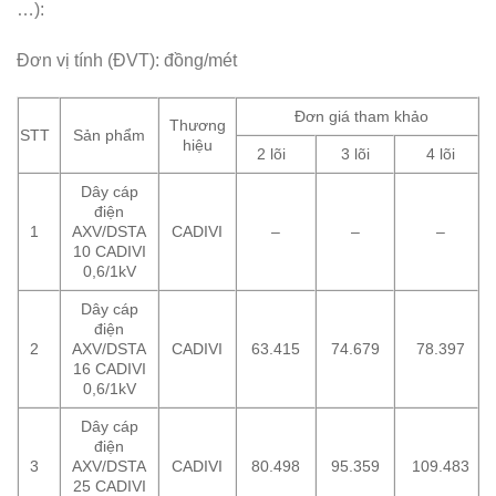
…):
Đơn vị tính (ĐVT): đồng/mét
Đơn giá tham khảo
Thương
STT
Sản phẩm
hiệu
2 lõi
3 lõi
4 lõi
Dây cáp
điện
1
AXV/DSTA
CADIVI
–
–
–
10 CADIVI
0,6/1kV
Dây cáp
điện
2
AXV/DSTA
CADIVI
63.415
74.679
78.397
16 CADIVI
0,6/1kV
Dây cáp
điện
3
AXV/DSTA
CADIVI
80.498
95.359
109.483
25 CADIVI