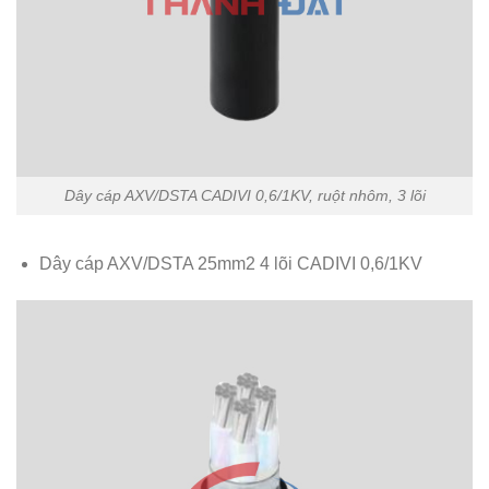
Dây cáp AXV/DSTA CADIVI 0,6/1KV, ruột nhôm, 3 lõi
Dây cáp AXV/DSTA 25mm2 4 lõi CADIVI 0,6/1KV