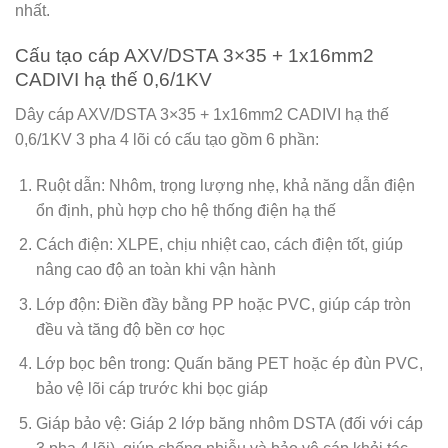
nhất.
Cấu tạo cáp AXV/DSTA 3×35 + 1x16mm2
CADIVI hạ thế 0,6/1KV
Dây cáp AXV/DSTA 3×35 + 1x16mm2 CADIVI hạ thế
0,6/1KV 3 pha 4 lõi có cấu tạo gồm 6 phần:
Ruột dẫn: Nhôm, trọng lượng nhẹ, khả năng dẫn điện
ổn định, phù hợp cho hệ thống điện hạ thế
Cách điện: XLPE, chịu nhiệt cao, cách điện tốt, giúp
nâng cao độ an toàn khi vận hành
Lớp độn: Điền đầy bằng PP hoặc PVC, giúp cáp tròn
đều và tăng độ bền cơ học
Lớp bọc bên trong: Quấn băng PET hoặc ép đùn PVC,
bảo vệ lõi cáp trước khi bọc giáp
Giáp bảo vệ: Giáp 2 lớp băng nhôm DSTA (đối với cáp