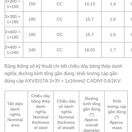
3×300 +
150
CC
14,13
1,4
1×150
3×300 +
185
CC
15,7
1,6
1×185
3×400 +
185
CC
15,7
1,6
1×185
3×400 +
240
CC
18,03
1,7
1×240
Bảng thông số kỹ thuật chi tiết chiều dày băng thép danh
nghĩa, đường kính tổng gần đúng, khối lượng cáp gần
đúng cáp AXV/DSTA 3×35 + 1x16mm2 CADIVI 0,6/1KV:
Chiều dày
Đường
băng thép
Chiều dày
Khối
Tiết diện
kính tổng
danh
vỏ danh
lượng cáp
danh
gần đúng
nghĩa
nghĩa
gần đúng
nghĩa
(*)
Nominal
Nominal
(*)
Nominal
Approx.
thickness
thickness
Approx.
area
overall
of steel
of sheath
mass
diameter