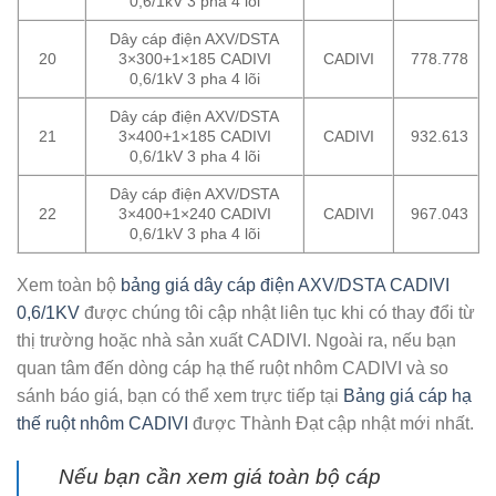
0,6/1kV 3 pha 4 lõi
Dây cáp điện AXV/DSTA
20
3×300+1×185 CADIVI
CADIVI
778.778
0,6/1kV 3 pha 4 lõi
Dây cáp điện AXV/DSTA
21
3×400+1×185 CADIVI
CADIVI
932.613
0,6/1kV 3 pha 4 lõi
Dây cáp điện AXV/DSTA
22
3×400+1×240 CADIVI
CADIVI
967.043
0,6/1kV 3 pha 4 lõi
Xem toàn bộ
bảng giá dây cáp điện AXV/DSTA CADIVI
0,6/1KV
được chúng tôi cập nhật liên tục khi có thay đổi từ
thị trường hoặc nhà sản xuất CADIVI. Ngoài ra, nếu bạn
quan tâm đến dòng cáp hạ thế ruột nhôm CADIVI và so
sánh báo giá, bạn có thể xem trực tiếp tại
Bảng giá cáp hạ
thế ruột nhôm CADIVI
được Thành Đạt cập nhật mới nhất.
Nếu bạn cần xem giá toàn bộ cáp