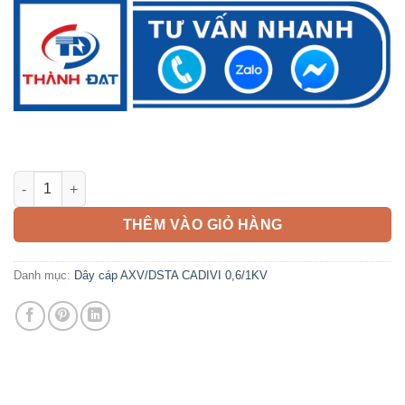
Cáp AXV/DSTA 3x35 + 1x16mm2 CADIVI 0,6/1KV 3 pha 4 lõi số l
THÊM VÀO GIỎ HÀNG
Danh mục:
Dây cáp AXV/DSTA CADIVI 0,6/1KV