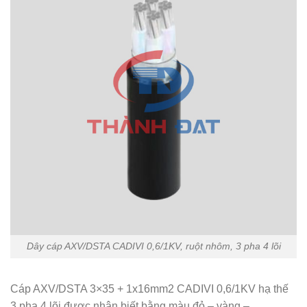
Dây cáp AXV/DSTA CADIVI 0,6/1KV, ruột nhôm, 3 pha 4 lõi
Cáp AXV/DSTA 3×35 + 1x16mm2 CADIVI 0,6/1KV hạ thế
3 pha 4 lõi được nhận biết bằng màu đỏ – vàng –