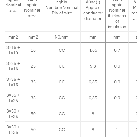
nghĩa
đúng(*)
ở
nghĩa
nghĩa
Nominal
Number/Nominal
Approx.
M
Nominal
Nominal
area
Dia.of wire
conductor
re
area
thickness
diameter
a
of
insulation
mm2
mm2
N0/mm
mm
mm
3×16 +
16
CC
4,65
0,7
1×10
3×25 +
25
CC
5,8
0,9
1×16
3×35 +
35
CC
6,85
0,9
1×16
3×35 +
35
CC
6,85
0,9
1×25
3×50 +
50
CC
8
1
1×25
3×50 +
50
CC
8
1
1×35