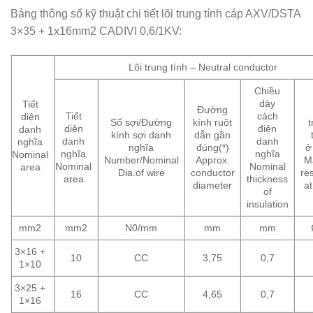
Bảng thông số kỹ thuật chi tiết lõi trung tính cáp AXV/DSTA
3×35 + 1x16mm2 CADIVI 0,6/1KV:
Lõi trung tính – Neutral conductor
Chiều
dày
Tiết
Đường
Tiết
cách
diện
Số sợi/Đường
kính ruột
diện
điện
danh
kính sợi danh
dẫn gần
danh
danh
nghĩa
nghĩa
đúng(*)
ở
nghĩa
nghĩa
Nominal
Number/Nominal
Approx.
M
Nominal
Nominal
area
Dia.of wire
conductor
re
area
thickness
diameter
a
of
insulation
mm2
mm2
N0/mm
mm
mm
3×16 +
10
CC
3,75
0,7
1×10
3×25 +
16
CC
4,65
0,7
1×16