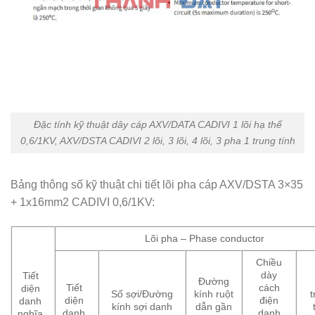
Đặc tính kỹ thuật dây cáp AXV/DATA CADIVI 1 lõi hạ thế
0,6/1KV, AXV/DSTA CADIVI 2 lõi, 3 lõi, 4 lõi, 3 pha 1 trung tính
Bảng thông số kỹ thuật chi tiết lõi pha cáp AXV/DSTA 3×35
+ 1x16mm2 CADIVI 0,6/1KV:
Lõi pha – Phase conductor
Chiều
dày
Tiết
Đường
Tiết
cách
diện
Số sợi/Đường
kính ruột
diện
điện
danh
kính sợi danh
dẫn gần
danh
danh
nghĩa