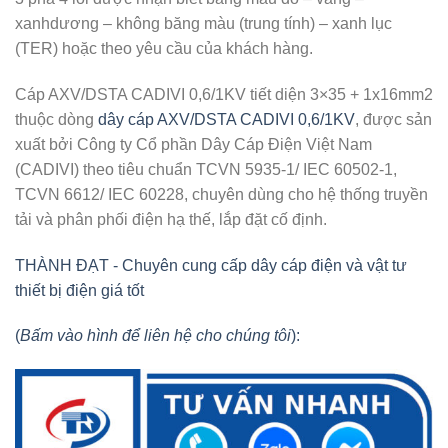
xanhdương – không băng màu (trung tính) – xanh lục
(TER) hoặc theo yêu cầu của khách hàng.
Cáp AXV/DSTA CADIVI 0,6/1KV tiết diện 3×35 + 1x16mm2
thuộc dòng
dây cáp AXV/DSTA CADIVI 0,6/1KV
, được sản
xuất bởi Công ty Cổ phần Dây Cáp Điện Việt Nam
(CADIVI) theo tiêu chuẩn TCVN 5935-1/ IEC 60502-1,
TCVN 6612/ IEC 60228, chuyên dùng cho hệ thống truyền
tải và phân phối điện hạ thế, lắp đặt cố định.
THÀNH ĐẠT - Chuyên cung cấp dây cáp điện và vật tư
thiết bị điện giá tốt
(
Bấm vào hình để liên hệ cho chúng tôi
):