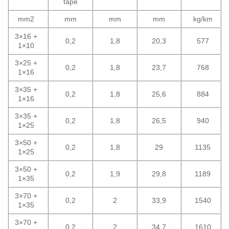
tape
mm2
mm
mm
mm
kg/km
3×16 +
0,2
1,8
20,3
577
1×10
3×25 +
0,2
1,8
23,7
768
1×16
3×35 +
0,2
1,8
25,6
884
1×16
3×35 +
0,2
1,8
26,5
940
1×25
3×50 +
0,2
1,8
29
1135
1×25
3×50 +
0,2
1,9
29,8
1189
1×35
3×70 +
0,2
2
33,9
1540
1×35
3×70 +
0,2
2
34,7
1610