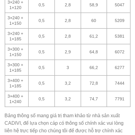
3×240 +
0,5
2,8
58,9
5047
1×120
3×240 +
0,5
2,8
60
5209
1×150
3×240 +
0,5
2,8
61,2
5381
1×185
3×300 +
0,5
2,9
64,8
6072
1×150
3×300 +
0,5
3
66,2
6277
1×185
3×400 +
0,5
3,2
72,8
7444
1×185
3×400 +
0,5
3,2
74,7
7791
1×240
Bảng thông số mang giá trị tham khảo từ nhà sản xuất
CADIVI, để lựa chọn cáp có thông số chính xác vui lòng
liên hệ trực tiếp cho chúng tôi để được hỗ trợ chính xác