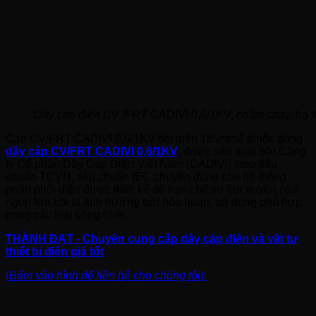
Dây cáp điện CV /FRT CADIVI 0,6/1KV, chậm cháy, hạ t
Cáp CV/FRT CADIVI 0,6/1KV tiết diện 185mm2 thuộc dòng
dây cáp CV/FRT CADIVI 0,6/1KV
, được sản xuất bởi Công
ty Cổ phần Dây Cáp Điện Việt Nam (CADIVI) theo tiêu
chuẩn TCVN, tiêu chuẩn IEC chuyên dùng cho hệ thống
phân phối điện được thiết kế để hạn chế sự lan truyền của
ngọn lửa khi bị ảnh hưởng bởi hỏa hoạn, sử dụng phù hợp
trong các loại công trình.
THÀNH ĐẠT - Chuyên cung cấp dây cáp điện và vật tư
thiết bị điện giá tốt
(
Bấm vào hình để liên hệ cho chúng tôi
):