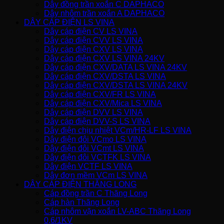
Dây đồng trần xoắn C DAPHACO
Dây nhôm trần xoắn A DAPHACO
DÂY CÁP ĐIỆN LS VINA
Dây cáp điện CV LS VINA
Dây cáp điện CVV LS VINA
Dây cáp điện CXV LS VINA
Dây cáp điện CXV LS VINA 24KV
Dây cáp điện CXV/DATA LS VINA 24KV
Dây cáp điện CXV/DSTA LS VINA
Dây cáp điện CXV/DSTA LS VINA 24KV
Dây cáp điện CXV/FR LS VINA
Dây cáp điện CXV/Mica LS VINA
Dây cáp điện DVV LS VINA
Dây cáp điện DVV-S LS VINA
Dây điện chịu nhiệt VCm/HR-LF LS VINA
Dây điện đôi VCmo LS VINA
Dây điện đôi VCmt LS VINA
Dây điện đôi VCTFK LS VINA
Dây điện VCTF LS VINA
Dây đơn mềm VCm LS VINA
DÂY CÁP ĐIỆN THĂNG LONG
Cáp đồng trần C Thăng Long
Cáp hàn Thăng Long
Cáp nhôm vặn xoắn LV-ABC Thăng Long
0,6/1KV