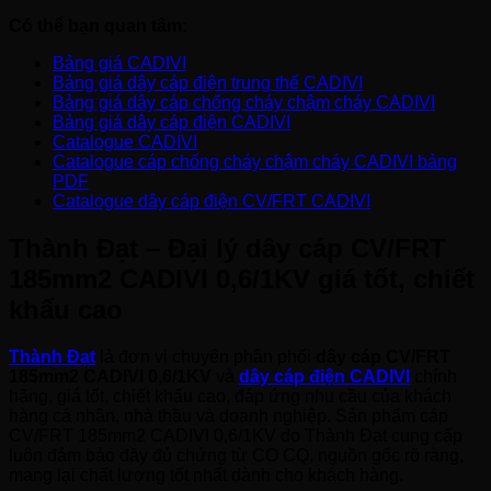
Có thể bạn quan tâm:
Bảng giá CADIVI
Bảng giá dây cáp điện trung thế CADIVI
Bảng giá dây cáp chống cháy chậm cháy CADIVI
Bảng giá dây cáp điện CADIVI
Catalogue CADIVI
Catalogue cáp chống cháy chậm cháy CADIVI bảng
PDF
Catalogue dây cáp điện CV/FRT CADIVI
Thành Đạt – Đại lý dây cáp CV/FRT
185mm2 CADIVI 0,6/1KV giá tốt, chiết
khấu cao
Thành Đạt
là đơn vị chuyên phân phối
dây cáp CV/FRT
185mm2 CADIVI 0,6/1KV
và
dây cáp điện CADIVI
chính
hãng, giá tốt, chiết khấu cao, đáp ứng nhu cầu của khách
hàng cá nhân, nhà thầu và doanh nghiệp. Sản phẩm cáp
CV/FRT 185mm2 CADIVI 0,6/1KV do Thành Đạt cung cấp
luôn đảm bảo đầy đủ chứng từ CO CQ, nguồn gốc rõ ràng,
mang lại chất lượng tốt nhất dành cho khách hàng.