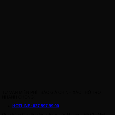
TƯ VẤN MIỄN PHÍ - BÁO GIÁ CHÍNH XÁC - HỖ TRỢ
NHANH CHÓNG:
HOTLINE: 037 597 99 90
Giao hàng tận công trình dự án các khu vực: Hồ Chí Minh,