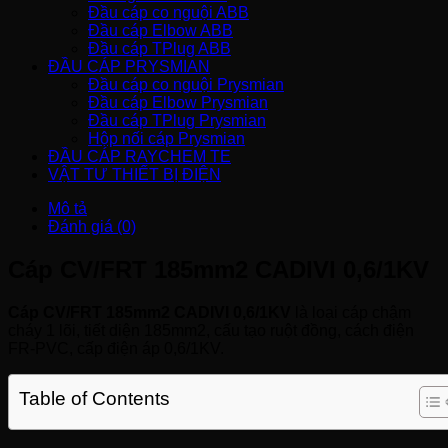
Đầu cáp co nguội ABB
Đầu cáp Elbow ABB
Đầu cáp TPlug ABB
ĐẦU CÁP PRYSMIAN
Đầu cáp co nguội Prysmian
Đầu cáp Elbow Prysmian
Đầu cáp TPlug Prysmian
Hộp nối cáp Prysmian
ĐẦU CÁP RAYCHEM TE
VẬT TƯ THIẾT BỊ ĐIỆN
Mô tả
Đánh giá (0)
Cáp CV/FRT 185mm2 CADIVI 0,6/1KV
Cáp CV/FRT 185mm2 CADIVI 0,6/1KV
là loại cáp chậm
cháy 1 lõi, tiết diện 185mm2, cấu tạo ruột đồng, cách điện
FR-PVC, cấp điện áp 0,6/1KV.
Table of Contents