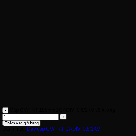
Cáp CV/FRT 185mm2 CADIVI 0,6/1KV số lượng
Thêm vào giỏ hàng
Danh mục:
Dây cáp CV/FRT CADIVI 0,6/1KV