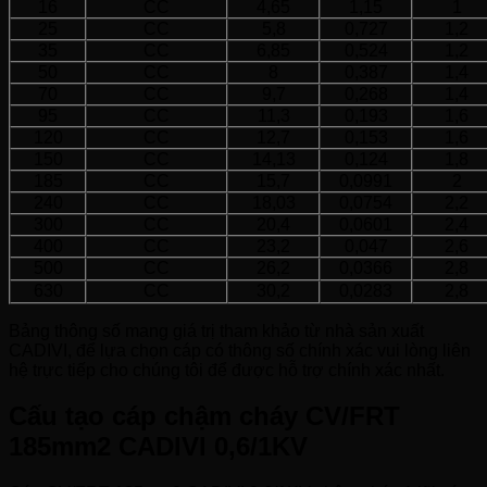
16
CC
4,65
1,15
1
25
CC
5,8
0,727
1,2
35
CC
6,85
0,524
1,2
50
CC
8
0,387
1,4
70
CC
9,7
0,268
1,4
95
CC
11,3
0,193
1,6
120
CC
12,7
0,153
1,6
150
CC
14,13
0,124
1,8
185
CC
15,7
0,0991
2
240
CC
18,03
0,0754
2,2
300
CC
20,4
0,0601
2,4
400
CC
23,2
0,047
2,6
500
CC
26,2
0,0366
2,8
630
CC
30,2
0,0283
2,8
Bảng thông số mang giá trị tham khảo từ nhà sản xuất
CADIVI, để lựa chọn cáp có thông số chính xác vui lòng liên
hệ trực tiếp cho chúng tôi để được hỗ trợ chính xác nhất.
Cấu tạo cáp chậm cháy CV/FRT
185mm2 CADIVI 0,6/1KV