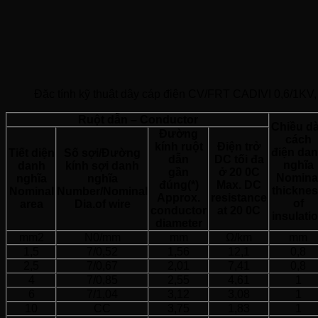
Đặc tính kỹ thuật dây cáp điện CV/FRT CADIVI 0,6/1KV,
Ruột dẫn – Conductor
Chiều d
Đường
cách
kính ruột
Điện trở
điện da
Tiết diện
Số sợi/Đường
dẫn
DC tối đa
nghĩa
danh
kính sợi danh
gần
ở 20 0C
Nomina
nghĩa
nghĩa
đúng(*)
Max. DC
thickne
Nominal
Number/Nominal
Approx.
resistance
of
area
Dia.of wire
conductor
at 20 0C
insulati
diameter
mm2
N0/mm
mm
Ω/km
mm
1,5
7/0,52
1,56
12,1
0,8
2,5
7/0,67
2,01
7,41
0,8
4
7/0,85
2,55
4,61
1
6
7/1,04
3,12
3,08
1
10
CC
3,75
1,83
1