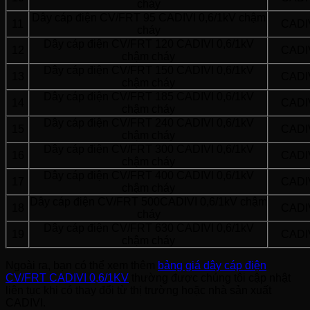
cháy
Dây cáp điện CV/FRT 95 CADIVI 0,6/1kV chậm
11
CADI
cháy
Dây cáp điện CV/FRT 120 CADIVI 0,6/1kV
12
CADI
chậm cháy
Dây cáp điện CV/FRT 150 CADIVI 0,6/1kV
13
CADI
chậm cháy
Dây cáp điện CV/FRT 185 CADIVI 0,6/1kV
14
CADI
chậm cháy
Dây cáp điện CV/FRT 240 CADIVI 0,6/1kV
15
CADI
chậm cháy
Dây cáp điện CV/FRT 300 CADIVI 0,6/1kV
16
CADI
chậm cháy
Dây cáp điện CV/FRT 400 CADIVI 0,6/1kV
17
CADI
chậm cháy
Dây cáp điện CV/FRT 500CADIVI 0,6/1kV chậm
18
CADI
cháy
Dây cáp điện CV/FRT 630 CADIVI 0,6/1kV
19
CADI
chậm cháy
Ngoài ra, bạn có thể xem thêm
bảng giá dây cáp điện
CV/FRT CADIVI 0,6/1KV
thường được chúng tôi cập nhật
liên tục khi có thay đổi từ thị trường hoặc nhà sản xuất
CADIVI.