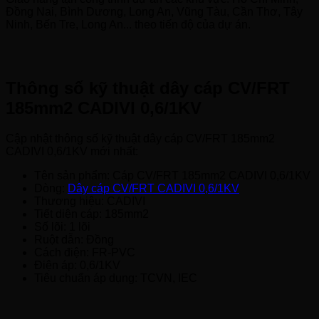
Đồng Nai, Bình Dương, Long An, Vũng Tàu, Cần Thơ, Tây
Ninh, Bến Tre, Long An... theo tiến độ của dự án.
Thông số kỹ thuật dây cáp CV/FRT
185mm2 CADIVI 0,6/1KV
Cập nhật thông số kỹ thuật dây cáp CV/FRT 185mm2
CADIVI 0,6/1KV mới nhất:
Tên sản phẩm: Cáp CV/FRT 185mm2 CADIVI 0,6/1KV
Dòng:
Dây cáp CV/FRT CADIVI 0,6/1KV
Thương hiệu: CADIVI
Tiết diện cáp: 185mm2
Số lõi: 1 lõi
Ruột dẫn: Đồng
Cách điện: FR-PVC
Điện áp: 0,6/1KV
Tiêu chuẩn áp dụng: TCVN, IEC