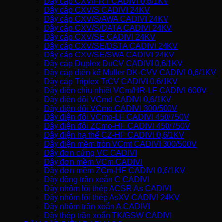
Dây cáp CXV/FRT CADIVI 0,6/1KV
Dây cáp CXV/S CADIVI 24KV
Dây cáp CXV/S/AWA CADIVI 24KV
Dây cáp CXV/S/DATA CADIVI 24KV
Dây cáp CXV/SE CADIVI 24KV
Dây cáp CXV/SE/DSTA CADIVI 24KV
Dây cáp CXV/SE/SWA CADIVI 24KV
Dây cáp Duplex DuCV CADIVI 0,6/1KV
Dây cáp điện kế Muller DK-CVV CADIVI 0,6/1KV
Dây cáp Triplex TrCV CADIVI 0,6/1KV
Dây điện chịu nhiệt VCm/HR-LF CADIVI 600V
Dây điện đôi VCmd CADIVI 0,6/1KV
Dây điện đôi VCmo CADIVI 300/500V
Dây điện đôi VCmo-LF CADIVI 450/750V
Dây điện đôi ZCmo-HF CADIVI 450/750V
Dây điện hạ thế CZ-HF CADIVI 0,6/1KV
Dây điện mềm tròn VCmt CADIVI 300/500V
Dây đơn cứng VC CADIVI
Dây đơn mềm VCm CADIVI
Dây đơn mềm ZCm-HF CADIVI 0,6/1KV
Dây đồng trần xoắn C CADIVI
Dây nhôm lõi thép ACSR As CADIVI
Dây nhôm lõi thép AsXV CADIVI 24KV
Dây nhôm trần xoắn A CADIVI
Dây thép trần xoắn TK/GSW CADIVI