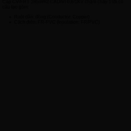
Cáp CV/FRT 185mm2 CADIVI 0,6/1KV chậm cháy 1 lõi có
cấu tạo gồm:
Ruột dẫn: đồng (Conductor: Copper)
Cách điện: FR-PVC (Insulation: FR/PVC)