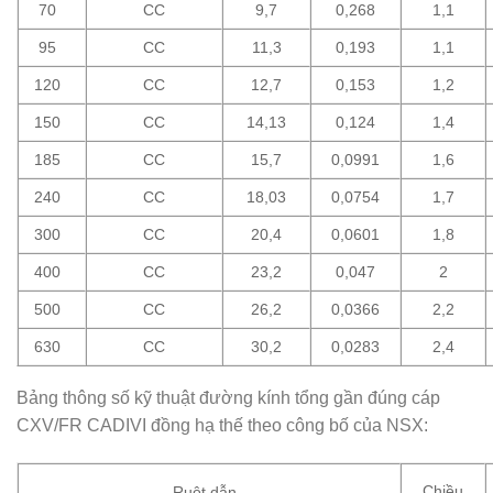
70
CC
9,7
0,268
1,1
95
CC
11,3
0,193
1,1
120
CC
12,7
0,153
1,2
150
CC
14,13
0,124
1,4
185
CC
15,7
0,0991
1,6
240
CC
18,03
0,0754
1,7
300
CC
20,4
0,0601
1,8
400
CC
23,2
0,047
2
500
CC
26,2
0,0366
2,2
630
CC
30,2
0,0283
2,4
Bảng thông số kỹ thuật đường kính tổng gần đúng cáp
CXV/FR CADIVI đồng hạ thế theo công bố của NSX:
Chiều
Ruột dẫn