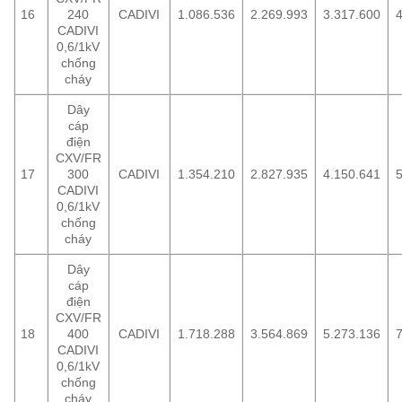
16
240
CADIVI
1.086.536
2.269.993
3.317.600
4
CADIVI
0,6/1kV
chống
cháy
Dây
cáp
điện
CXV/FR
17
300
CADIVI
1.354.210
2.827.935
4.150.641
5
CADIVI
0,6/1kV
chống
cháy
Dây
cáp
điện
CXV/FR
18
400
CADIVI
1.718.288
3.564.869
5.273.136
7
CADIVI
0,6/1kV
chống
cháy