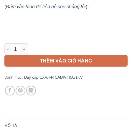
(
Bấm vào hình để liên hệ cho chúng tôi
):
Cáp CXV/FR 95mm2 CADIVI 0,6/1KV số lượng
THÊM VÀO GIỎ HÀNG
Danh mục:
Dây cáp CXV/FR CADIVI 0,6/1KV
MÔ TẢ