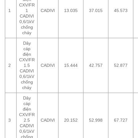
CXV/FR
1
1
CADIVI
13.035
37.015
45.573
CADIVI
0,6/1kV
chống
cháy
Dây
cáp
điện
CXV/FR
2
1.5
CADIVI
15.444
42.757
52.877
CADIVI
0,6/1kV
chống
cháy
Dây
cáp
điện
CXV/FR
3
2.5
CADIVI
20.152
52.998
67.727
CADIVI
0,6/1kV
chống