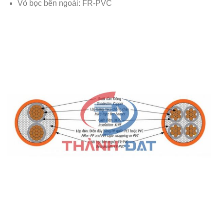
Vỏ bọc bên ngoài: FR-PVC