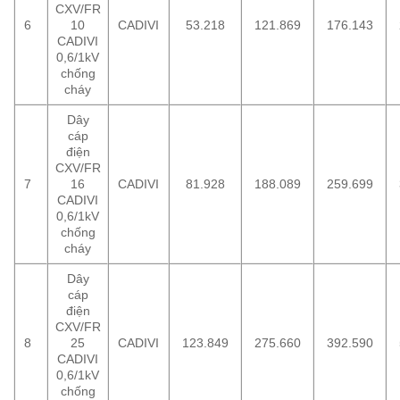
CXV/FR
6
10
CADIVI
53.218
121.869
176.143
CADIVI
0,6/1kV
chống
cháy
Dây
cáp
điện
CXV/FR
7
16
CADIVI
81.928
188.089
259.699
CADIVI
0,6/1kV
chống
cháy
Dây
cáp
điện
CXV/FR
8
25
CADIVI
123.849
275.660
392.590
CADIVI
0,6/1kV
chống