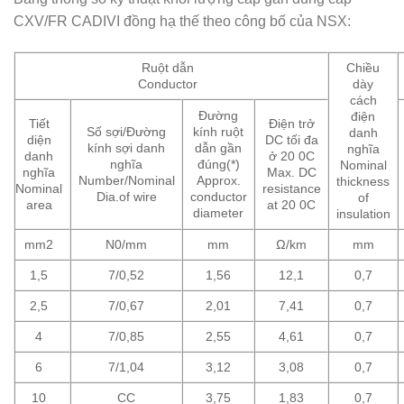
CXV/FR CADIVI đồng hạ thế theo công bố của NSX:
Ruột dẫn
Chiều
Conductor
dày
cách
Đường
điện
Tiết
Điện trở
Số sợi/Đường
kính ruột
danh
diện
DC tối đa
kính sợi danh
dẫn gần
nghĩa
danh
ở 20 0C
nghĩa
đúng(*)
Nominal
nghĩa
Max. DC
Number/Nominal
Approx.
thickness
Nominal
resistance
Dia.of wire
conductor
of
area
at 20 0C
diameter
insulation
mm2
N0/mm
mm
Ω/km
mm
1,5
7/0,52
1,56
12,1
0,7
2,5
7/0,67
2,01
7,41
0,7
4
7/0,85
2,55
4,61
0,7
6
7/1,04
3,12
3,08
0,7
10
CC
3,75
1,83
0,7