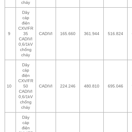
cháy
Dây
cáp
điện
CXV/FR
9
35
CADIVI
165.660
361.944
516.824
CADIVI
0,6/1kV
chống
cháy
Dây
cáp
điện
CXV/FR
10
50
CADIVI
224.246
480.810
695.046
CADIVI
0,6/1kV
chống
cháy
Dây
cáp
điện