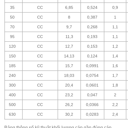
35
CC
6,85
0,524
0,9
50
CC
8
0,387
1
70
CC
9,7
0,268
1,1
95
CC
11,3
0,193
1,1
120
CC
12,7
0,153
1,2
150
CC
14,13
0,124
1,4
185
CC
15,7
0,0991
1,6
240
CC
18,03
0,0754
1,7
300
CC
20,4
0,0601
1,8
400
CC
23,2
0,047
2
500
CC
26,2
0,0366
2,2
630
CC
30,2
0,0283
2,4
Bảng thông số kỹ thuật khối lượng cáp gần đúng cáp