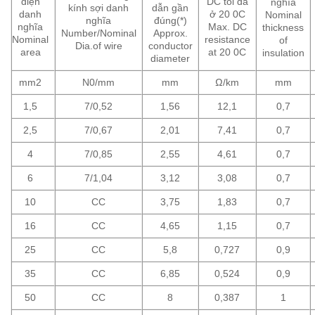
diện
DC tối đa
nghĩa
kính sợi danh
dẫn gần
danh
ở 20 0C
Nominal
nghĩa
đúng(*)
nghĩa
Max. DC
thickness
Number/Nominal
Approx.
Nominal
resistance
of
Dia.of wire
conductor
area
at 20 0C
insulation
diameter
mm2
N0/mm
mm
Ω/km
mm
1,5
7/0,52
1,56
12,1
0,7
2,5
7/0,67
2,01
7,41
0,7
4
7/0,85
2,55
4,61
0,7
6
7/1,04
3,12
3,08
0,7
10
CC
3,75
1,83
0,7
16
CC
4,65
1,15
0,7
25
CC
5,8
0,727
0,9
35
CC
6,85
0,524
0,9
50
CC
8
0,387
1