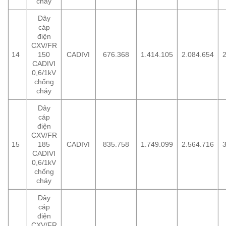
cháy
Dây
cáp
điện
CXV/FR
14
150
CADIVI
676.368
1.414.105
2.084.654
2
CADIVI
0,6/1kV
chống
cháy
Dây
cáp
điện
CXV/FR
15
185
CADIVI
835.758
1.749.099
2.564.716
CADIVI
0,6/1kV
chống
cháy
Dây
cáp
điện
CXV/FR