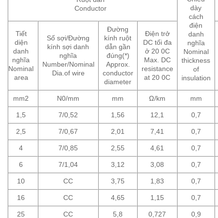
dày
Conductor
cách
điện
Đường
Tiết
Điện trở
danh
Số sợi/Đường
kính ruột
diện
DC tối đa
nghĩa
kính sợi danh
dẫn gần
danh
ở 20 0C
Nominal
nghĩa
đúng(*)
nghĩa
Max. DC
thickness
Number/Nominal
Approx.
Nominal
resistance
of
Dia.of wire
conductor
area
at 20 0C
insulation
diameter
mm2
N0/mm
mm
Ω/km
mm
1,5
7/0,52
1,56
12,1
0,7
2,5
7/0,67
2,01
7,41
0,7
4
7/0,85
2,55
4,61
0,7
6
7/1,04
3,12
3,08
0,7
10
CC
3,75
1,83
0,7
16
CC
4,65
1,15
0,7
25
CC
5,8
0,727
0,9