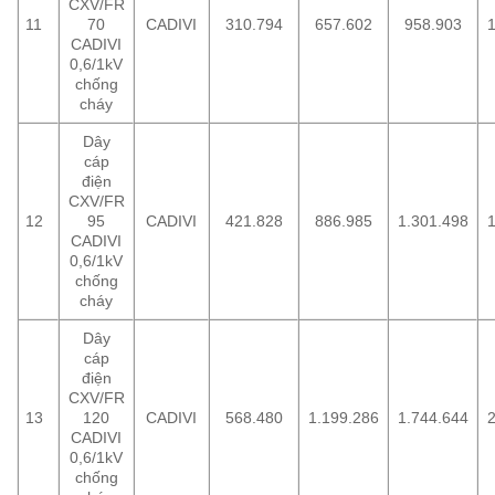
CXV/FR
11
70
CADIVI
310.794
657.602
958.903
1
CADIVI
0,6/1kV
chống
cháy
Dây
cáp
điện
CXV/FR
12
95
CADIVI
421.828
886.985
1.301.498
1
CADIVI
0,6/1kV
chống
cháy
Dây
cáp
điện
CXV/FR
13
120
CADIVI
568.480
1.199.286
1.744.644
2
CADIVI
0,6/1kV
chống