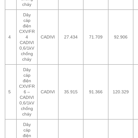
cháy
Dây
cáp
điện
CXV/FR
4
4
CADIVI
27.434
71.709
92.906
CADIVI
0,6/1kV
chống
cháy
Dây
cáp
điện
CXV/FR
5
6 –
CADIVI
35.915
91.366
120.329
CADIVI
0,6/1kV
chống
cháy
Dây
cáp
điện