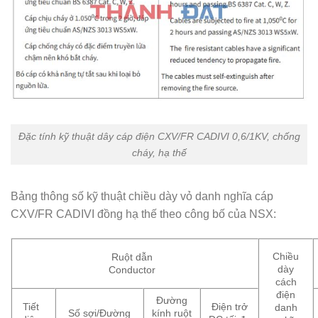
Đặc tính kỹ thuật dây cáp điện CXV/FR CADIVI 0,6/1KV, chống
cháy, hạ thế
Bảng thông số kỹ thuật chiều dày vỏ danh nghĩa cáp
CXV/FR CADIVI đồng hạ thế theo công bố của NSX:
Chiều
Ruột dẫn
dày
Conductor
cách
điện
Đường
Tiết
Điện trở
danh
Số sợi/Đường
kính ruột