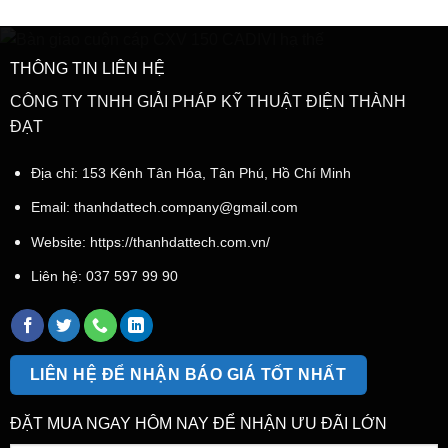
THÔNG TIN LIÊN HỆ
CÔNG TY TNHH GIẢI PHÁP KỸ THUẬT ĐIỆN THÀNH
ĐẠT
Địa chỉ: 153 Kênh Tân Hóa, Tân Phú, Hồ Chí Minh
Email:
thanhdattech.company@gmail.com
Website: https://thanhdattech.com.vn/
Liên hệ:
037 597 99 90
LIÊN HỆ ĐỂ NHẬN BÁO GIÁ TỐT NHẤT
ĐẶT MUA NGAY HÔM NAY ĐỂ NHẬN ƯU ĐÃI LỚN