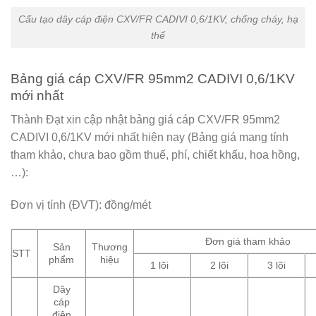
Cấu tạo dây cáp điện CXV/FR CADIVI 0,6/1KV, chống cháy, hạ
thế
Bảng giá cáp CXV/FR 95mm2 CADIVI 0,6/1KV
mới nhất
Thành Đạt xin cập nhật bảng giá cáp CXV/FR 95mm2
CADIVI 0,6/1KV mới nhất hiện nay (Bảng giá mang tính
tham khảo, chưa bao gồm thuế, phí, chiết khấu, hoa hồng,
…):
Đơn vị tính (ĐVT): đồng/mét
Đơn giá tham khảo
Sản
Thương
STT
phẩm
hiệu
1 lõi
2 lõi
3 lõi
Dây
cáp
điện