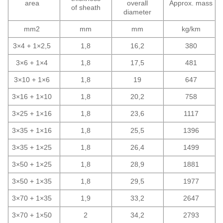
area
overall
Approx. mass
of sheath
diameter
mm2
mm
mm
kg/km
3×4 + 1×2,5
1,8
16,2
380
3×6 + 1×4
1,8
17,5
481
3×10 + 1×6
1,8
19
647
3×16 + 1×10
1,8
20,2
758
3×25 + 1×16
1,8
23,6
1117
3×35 + 1×16
1,8
25,5
1396
3×35 + 1×25
1,8
26,4
1499
3×50 + 1×25
1,8
28,9
1881
3×50 + 1×35
1,8
29,5
1977
3×70 + 1×35
1,9
33,2
2647
3×70 + 1×50
2
34,2
2793