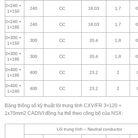
3×240 +
240
CC
18,03
1,7
0
1×150
3×240 +
240
CC
18,03
1,7
0
1×185
3×300 +
300
CC
20,4
1,8
0
1×150
3×300 +
300
CC
20,4
1,8
0
1×185
3×400 +
400
CC
23,2
2
1×185
3×400 +
400
CC
23,2
2
1×240
Bảng thông số kỹ thuật lõi trung tính CXV/FR 3×120 +
1x70mm2 CADIVI đồng hạ thế theo công bố của NSX:
Lõi trung tính – Neutral conductor