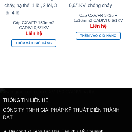
Cáp CXV/FR 3×35 +
1x16mm2 CADIVI 0,6/1KV
Cáp CXV/FR 150mm2
CADIVI 0,6/1KV
THÊM VÀO GIỎ HÀNG
THÊM VÀO GIỎ HÀNG
THÔNG TIN LIÊN HỆ
CÔNG TY TNHH GIẢI PHÁP KỸ THUẬT ĐIỆN THÀNH
ĐẠT
Địa chỉ: 153 Kênh Tân Hóa, Tân Phú, Hồ Chí Minh