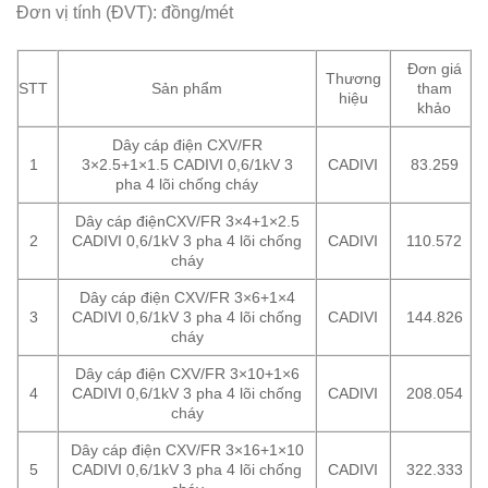
Đơn vị tính (ĐVT): đồng/mét
Đơn giá
Thương
STT
Sản phẩm
tham
hiệu
khảo
Dây cáp điện CXV/FR
1
3×2.5+1×1.5 CADIVI 0,6/1kV 3
CADIVI
83.259
pha 4 lõi chống cháy
Dây cáp điệnCXV/FR 3×4+1×2.5
2
CADIVI 0,6/1kV 3 pha 4 lõi chống
CADIVI
110.572
cháy
Dây cáp điện CXV/FR 3×6+1×4
3
CADIVI 0,6/1kV 3 pha 4 lõi chống
CADIVI
144.826
cháy
Dây cáp điện CXV/FR 3×10+1×6
4
CADIVI 0,6/1kV 3 pha 4 lõi chống
CADIVI
208.054
cháy
Dây cáp điện CXV/FR 3×16+1×10
5
CADIVI 0,6/1kV 3 pha 4 lõi chống
CADIVI
322.333