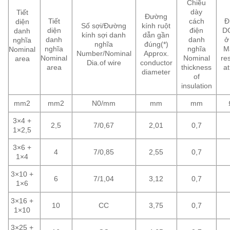
Chiều
dày
Tiết
Đường
Tiết
cách
Đ
diện
Số sợi/Đường
kính ruột
diện
điện
DC
danh
kính sợi danh
dẫn gần
danh
danh
ở
nghĩa
nghĩa
đúng(*)
nghĩa
nghĩa
M
Nominal
Number/Nominal
Approx.
Nominal
Nominal
re
area
Dia.of wire
conductor
area
thickness
a
diameter
of
insulation
mm2
mm2
N0/mm
mm
mm
3×4 +
2,5
7/0,67
2,01
0,7
1×2,5
3×6 +
4
7/0,85
2,55
0,7
1×4
3×10 +
6
7/1,04
3,12
0,7
1×6
3×16 +
10
CC
3,75
0,7
1×10
3×25 +