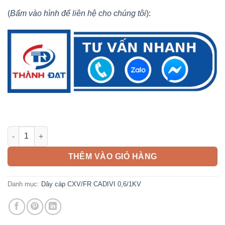
(
Bấm vào hình để liên hệ cho chúng tôi
):
Cáp CXV/FR 3x120 + 1x70mm2 CADIVI 0,6/1KV số lượng
THÊM VÀO GIỎ HÀNG
Danh mục:
Dây cáp CXV/FR CADIVI 0,6/1KV