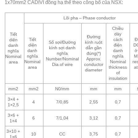
1x70mm2 CADIVI đồng hạ thế theo công bố của NSX:
Lõi pha – Phase conductor
Chiều
dày
Tiết
Đường
Tiết
cách
Đ
diện
Số sợi/Đường
kính ruột
diện
điện
DC
danh
kính sợi danh
dẫn gần
danh
danh
ở
nghĩa
nghĩa
đúng(*)
nghĩa
nghĩa
M
Nominal
Number/Nominal
Approx.
Nominal
Nominal
re
area
Dia.of wire
conductor
area
thickness
a
diameter
of
insulation
mm2
mm2
N0/mm
mm
mm
3×4 +
4
7/0,85
2,55
0,7
1×2,5
3×6 +
6
7/1,04
3,12
0,7
1×4
3×10 +
10
CC
3,75
0,7
1×6