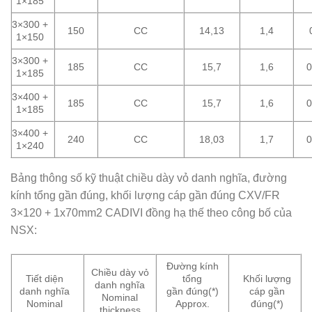
1×185
3×300 +
150
CC
14,13
1,4
1×150
3×300 +
185
CC
15,7
1,6
0
1×185
3×400 +
185
CC
15,7
1,6
0
1×185
3×400 +
240
CC
18,03
1,7
0
1×240
Bảng thông số kỹ thuật chiều dày vỏ danh nghĩa, đường
kính tổng gần đúng, khối lượng cáp gần đúng CXV/FR
3×120 + 1x70mm2 CADIVI đồng hạ thế theo công bố của
NSX:
Đường kính
Chiều dày vỏ
Tiết diện
tổng
Khối lượng
danh nghĩa
danh nghĩa
gần đúng(*)
cáp gần
Nominal
Nominal
Approx.
đúng(*)
thickness