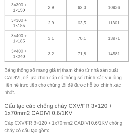
3×300 +
2,9
62,3
10936
1×150
3×300 +
2,9
63,5
11301
1×185
3×400 +
3,1
70,1
13971
1×185
3×400 +
3,2
71,8
14581
1×240
Bảng thông số mang giá trị tham khảo từ nhà sản xuất
CADIVI, để lựa chọn cáp có thông số chính xác vui lòng
liên hệ trực tiếp cho chúng tôi để được hỗ trợ chính xác
nhất.
Cấu tạo cáp chống cháy CXV/FR 3×120 +
1x70mm2 CADIVI 0,6/1KV
Cáp CXV/FR 3×120 + 1x70mm2 CADIVI 0,6/1KV chống
cháy có cấu tạo gồm: